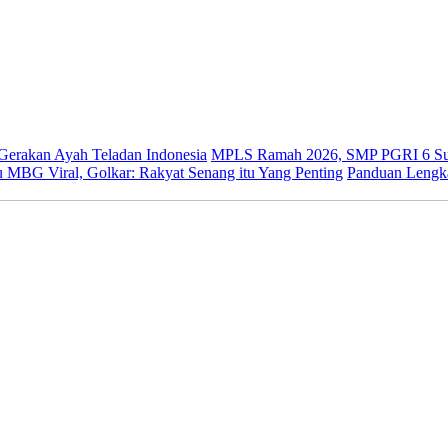
 Gerakan Ayah Teladan Indonesia
MPLS Ramah 2026, SMP PGRI 6 Sur
 MBG Viral, Golkar: Rakyat Senang itu Yang Penting
Panduan Lengk