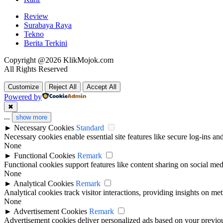
Review
Surabaya Raya
Tekno
Berita Terkini
Copyright @2026 KlikMojok.com
All Rights Reserved
Customize
Reject All
Accept All
Powered by
✖
...
show more
►
Necessary Cookies
Standard
Necessary cookies enable essential site features like secure log-ins a
None
►
Functional Cookies
Remark
Functional cookies support features like content sharing on social medi
None
►
Analytical Cookies
Remark
Analytical cookies track visitor interactions, providing insights on metr
None
►
Advertisement Cookies
Remark
Advertisement cookies deliver personalized ads based on your previous