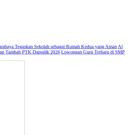
abaya Tegaskan Sekolah sebagai Rumah Kedua yang Aman
Al
ap Tambah PTK Dapodik 2026
Lowongan Guru Terbaru di SMP