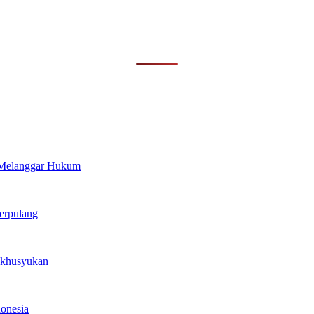
 Melanggar Hukum
erpulang
ekhusyukan
onesia