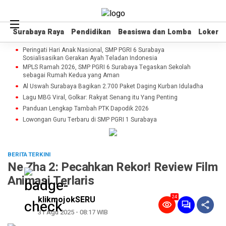
Surabaya Raya
Surabaya Raya
Pendidikan
Pendidikan
Beasiswa dan Lomba
Beasiswa dan Lomba
Loker
Loker
Peringati Hari Anak Nasional, SMP PGRI 6 Surabaya
Sosialisasikan Gerakan Ayah Teladan Indonesia
MPLS Ramah 2026, SMP PGRI 6 Surabaya Tegaskan Sekolah
sebagai Rumah Kedua yang Aman
Al Uswah Surabaya Bagikan 2.700 Paket Daging Kurban Iduladha
Lagu MBG Viral, Golkar: Rakyat Senang itu Yang Penting
Panduan Lengkap Tambah PTK Dapodik 2026
Lowongan Guru Terbaru di SMP PGRI 1 Surabaya
BERITA TERKINI
Ne Zha 2: Pecahkan Rekor! Review Film
Animasi Terlaris
24
klikmojokSERU
31 Agu 2025 - 08:17 WIB