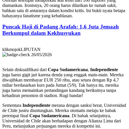
Otoritas setempat melaporkan ada lebih dari 100 suporter yang
diamankan. Ironisnya, 20 orang harus dilarikan ke rumah sakit,
bahkan satu di antaranya dalam kondisi kritis. Ini bukti nyata betapa
bahayanya fanatisme yang kebablasan.
Puncak Haji di Padang Arafah: 1,6 Juta Jemaah
Berkumpul dalam Kekhusyukan
klikmojokLIPUTAN
26/05/2026
Selain diskualifikasi dari
Copa Sudamericana
,
Independiente
juga harus gigit jari karena denda yang enggak main-main. Mereka
diwajibkan membayar EUR 250 ribu, atau setara dengan Rp 4,7
miliar berdasarkan kurs pada Jumat (5/9). Tak hanya itu, mereka
juga harus memainkan pertandingan kandang berikutnya tanpa
kehadiran penonton di stadion. Rugi bandar!
Sementara
Independiente
merana dengan sanksi berat, Universidad
de Chile justru diuntungkan. Mereka otomatis melaju ke babak
perempat final
Copa Sudamericana
. Di babak selanjutnya,
Universidad de Chile akan berhadapan dengan Alianza Lima dari
Peru, melanjutkan perjuangan mereka di kompetisi ini.