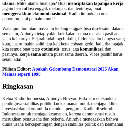
utama
. Mitra utama buat apa? Buat
menciptakan lapangan kerja
,
jagain biar
inflasi
enggak melonjak, dan tentunya, buat
menggerakkan ekonomi nasional
. Kadin itu bukan cuma
penonton, tapi pemain kunci!
Walaupun tuntutan massa itu kadang enggak bisa diselesaiin dalam
semalam, Anindya tetap yakin kok kalau semua masalah pasti ada
jalan keluarnya. Sejarah udah ngebuktiin, Indonesia itu bangsa yang
kuat, justru makin solid tiap kali kena cobaan gede. Jadi, dia ngajak
kita semua buat tetep
optimistis
, terus jaga
komunikasi
, dan
pastinya,
kerja sama
antara pusat sama daerah. Vibes positif harus
selalu ada!
Pilihan Editor:
Apakah Gelombang Demonstrasi 2025 Akan
Meluas seperti 1998
Ringkasan
Ketua Kadin Indonesia, Anindya Novyan Bakrie, menekankan
pentingnya stabilitas politik dan keamanan untuk menjaga iklim
investasi dan ekonomi. Ia meminta pengurus Kadin di seluruh
Indonesia untuk menjaga keamanan, karena demonstrasi rusuh
merugikan pengusaha dan pekerja. Anindya menegaskan bahwa
dunia usaha berkepentingan dengan stabilitas politik dan keamanan