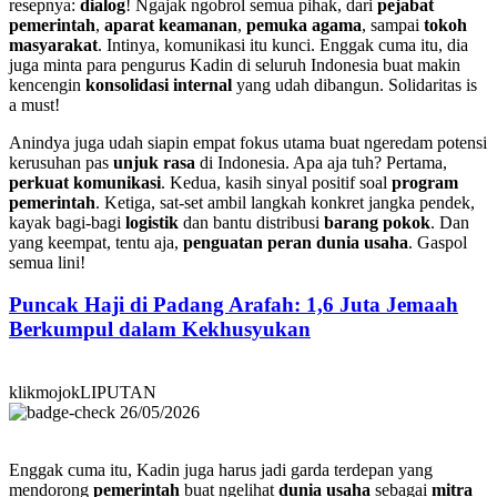
resepnya:
dialog
! Ngajak ngobrol semua pihak, dari
pejabat
pemerintah
,
aparat keamanan
,
pemuka agama
, sampai
tokoh
masyarakat
. Intinya, komunikasi itu kunci. Enggak cuma itu, dia
juga minta para pengurus Kadin di seluruh Indonesia buat makin
kencengin
konsolidasi internal
yang udah dibangun. Solidaritas is
a must!
Anindya juga udah siapin empat fokus utama buat ngeredam potensi
kerusuhan pas
unjuk rasa
di Indonesia. Apa aja tuh? Pertama,
perkuat komunikasi
. Kedua, kasih sinyal positif soal
program
pemerintah
. Ketiga, sat-set ambil langkah konkret jangka pendek,
kayak bagi-bagi
logistik
dan bantu distribusi
barang pokok
. Dan
yang keempat, tentu aja,
penguatan peran dunia usaha
. Gaspol
semua lini!
Puncak Haji di Padang Arafah: 1,6 Juta Jemaah
Berkumpul dalam Kekhusyukan
klikmojokLIPUTAN
26/05/2026
Enggak cuma itu, Kadin juga harus jadi garda terdepan yang
mendorong
pemerintah
buat ngelihat
dunia usaha
sebagai
mitra