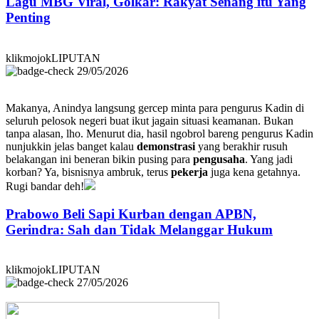
Lagu MBG Viral, Golkar: Rakyat Senang itu Yang
Penting
klikmojokLIPUTAN
29/05/2026
Makanya, Anindya langsung gercep minta para pengurus Kadin di
seluruh pelosok negeri buat ikut jagain situasi keamanan. Bukan
tanpa alasan, lho. Menurut dia, hasil ngobrol bareng pengurus Kadin
nunjukkin jelas banget kalau
demonstrasi
yang berakhir rusuh
belakangan ini beneran bikin pusing para
pengusaha
. Yang jadi
korban? Ya, bisnisnya ambruk, terus
pekerja
juga kena getahnya.
Rugi bandar deh!
Prabowo Beli Sapi Kurban dengan APBN,
Gerindra: Sah dan Tidak Melanggar Hukum
klikmojokLIPUTAN
27/05/2026