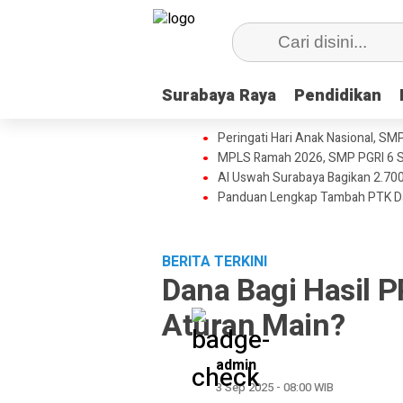
Surabaya Raya
Surabaya Raya
Pendidikan
Pendidikan
Peringati Hari Anak Nasional, SM
MPLS Ramah 2026, SMP PGRI 6 S
Al Uswah Surabaya Bagikan 2.700
Panduan Lengkap Tambah PTK D
BERITA TERKINI
Dana Bagi Hasil 
Aturan Main?
admin
3 Sep 2025 - 08:00 WIB