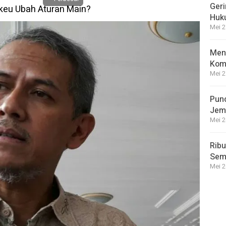
Geri
Huk
Mei 2
Meng
Kom
Mei 2
Punc
Jem
Mei 2
Ribu
Semp
Mei 2