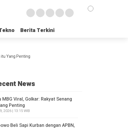
Tekno
Tekno
Berita Terkini
Berita Terkini
 itu Yang Penting
ecent News
 MBG Viral, Golkar: Rakyat Senang
Yang Penting
9, 2026 | 13:15 WIB
owo Beli Sapi Kurban dengan APBN,