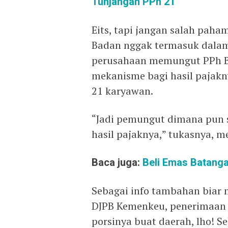
Tunjangan PPh 21
Eits, tapi jangan salah pah
Badan nggak termasuk dalam 
perusahaan memungut PPh B
mekanisme bagi hasil pajakn
21 karyawan.
“Jadi pemungut dimana pun s
hasil pajaknya,” tukasnya, m
Baca juga:
Beli Emas Batang
Sebagai info tambahan biar 
DJPB Kemenkeu, penerimaan n
porsinya buat daerah, lho! S