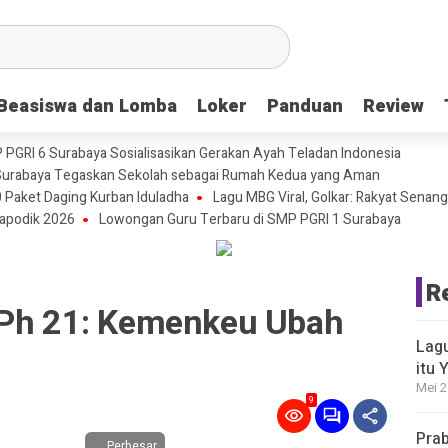
Beasiswa dan Lomba
Beasiswa dan Lomba
Loker
Loker
Panduan
Panduan
Review
Review
P PGRI 6 Surabaya Sosialisasikan Gerakan Ayah Teladan Indonesia
urabaya Tegaskan Sekolah sebagai Rumah Kedua yang Aman
 Paket Daging Kurban Iduladha
Lagu MBG Viral, Golkar: Rakyat Senang
apodik 2026
Lowongan Guru Terbaru di SMP PGRI 1 Surabaya
R
PPh 21: Kemenkeu Ubah
Lagu
itu 
Mei 2
9
Prab
Perbesar