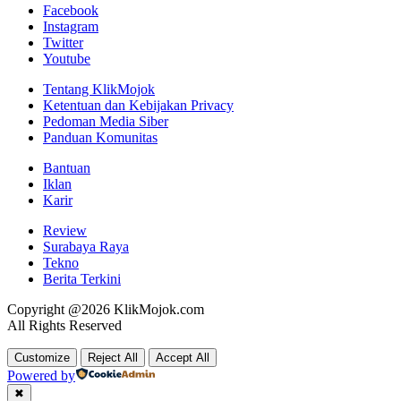
Facebook
Instagram
Twitter
Youtube
Tentang KlikMojok
Ketentuan dan Kebijakan Privacy
Pedoman Media Siber
Panduan Komunitas
Bantuan
Iklan
Karir
Review
Surabaya Raya
Tekno
Berita Terkini
Copyright @2026 KlikMojok.com
All Rights Reserved
Customize
Reject All
Accept All
Powered by
✖