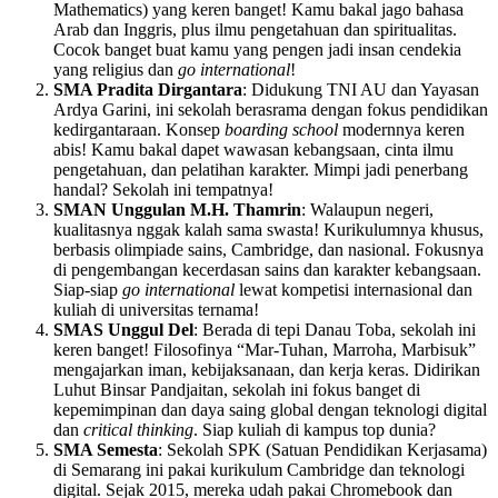
Mathematics) yang keren banget! Kamu bakal jago bahasa
Arab dan Inggris, plus ilmu pengetahuan dan spiritualitas.
Cocok banget buat kamu yang pengen jadi insan cendekia
yang religius dan
go international
!
SMA Pradita Dirgantara
: Didukung TNI AU dan Yayasan
Ardya Garini, ini sekolah berasrama dengan fokus pendidikan
kedirgantaraan. Konsep
boarding school
modernnya keren
abis! Kamu bakal dapet wawasan kebangsaan, cinta ilmu
pengetahuan, dan pelatihan karakter. Mimpi jadi penerbang
handal? Sekolah ini tempatnya!
SMAN Unggulan M.H. Thamrin
: Walaupun negeri,
kualitasnya nggak kalah sama swasta! Kurikulumnya khusus,
berbasis olimpiade sains, Cambridge, dan nasional. Fokusnya
di pengembangan kecerdasan sains dan karakter kebangsaan.
Siap-siap
go international
lewat kompetisi internasional dan
kuliah di universitas ternama!
SMAS Unggul Del
: Berada di tepi Danau Toba, sekolah ini
keren banget! Filosofinya “Mar-Tuhan, Marroha, Marbisuk”
mengajarkan iman, kebijaksanaan, dan kerja keras. Didirikan
Luhut Binsar Pandjaitan, sekolah ini fokus banget di
kepemimpinan dan daya saing global dengan teknologi digital
dan
critical thinking
. Siap kuliah di kampus top dunia?
SMA Semesta
: Sekolah SPK (Satuan Pendidikan Kerjasama)
di Semarang ini pakai kurikulum Cambridge dan teknologi
digital. Sejak 2015, mereka udah pakai Chromebook dan