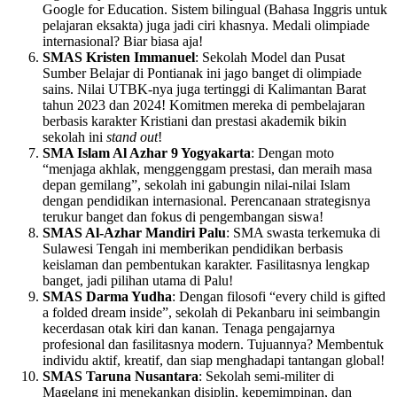
Google for Education. Sistem bilingual (Bahasa Inggris untuk
pelajaran eksakta) juga jadi ciri khasnya. Medali olimpiade
internasional? Biar biasa aja!
SMAS Kristen Immanuel
: Sekolah Model dan Pusat
Sumber Belajar di Pontianak ini jago banget di olimpiade
sains. Nilai UTBK-nya juga tertinggi di Kalimantan Barat
tahun 2023 dan 2024! Komitmen mereka di pembelajaran
berbasis karakter Kristiani dan prestasi akademik bikin
sekolah ini
stand out
!
SMA Islam Al Azhar 9 Yogyakarta
: Dengan moto
“menjaga akhlak, menggenggam prestasi, dan meraih masa
depan gemilang”, sekolah ini gabungin nilai-nilai Islam
dengan pendidikan internasional. Perencanaan strategisnya
terukur banget dan fokus di pengembangan siswa!
SMAS Al-Azhar Mandiri Palu
: SMA swasta terkemuka di
Sulawesi Tengah ini memberikan pendidikan berbasis
keislaman dan pembentukan karakter. Fasilitasnya lengkap
banget, jadi pilihan utama di Palu!
SMAS Darma Yudha
: Dengan filosofi “every child is gifted
a folded dream inside”, sekolah di Pekanbaru ini seimbangin
kecerdasan otak kiri dan kanan. Tenaga pengajarnya
profesional dan fasilitasnya modern. Tujuannya? Membentuk
individu aktif, kreatif, dan siap menghadapi tantangan global!
SMAS Taruna Nusantara
: Sekolah semi-militer di
Magelang ini menekankan disiplin, kepemimpinan, dan