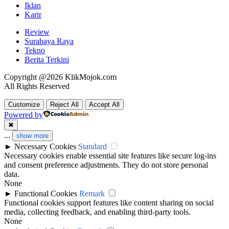
Iklan
Karir
Review
Surabaya Raya
Tekno
Berita Terkini
Copyright @2026 KlikMojok.com
All Rights Reserved
Customize
Reject All
Accept All
Powered by
✖
...
show more
►
Necessary Cookies
Standard
Necessary cookies enable essential site features like secure log-ins
and consent preference adjustments. They do not store personal
data.
None
►
Functional Cookies
Remark
Functional cookies support features like content sharing on social
media, collecting feedback, and enabling third-party tools.
None