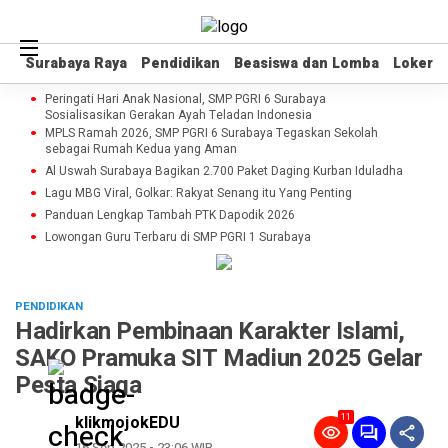
Surabaya Raya
Surabaya Raya
Pendidikan
Pendidikan
Beasiswa dan Lomba
Beasiswa dan Lomba
Loker
Loker
Peringati Hari Anak Nasional, SMP PGRI 6 Surabaya
Sosialisasikan Gerakan Ayah Teladan Indonesia
MPLS Ramah 2026, SMP PGRI 6 Surabaya Tegaskan Sekolah
sebagai Rumah Kedua yang Aman
Al Uswah Surabaya Bagikan 2.700 Paket Daging Kurban Iduladha
Lagu MBG Viral, Golkar: Rakyat Senang itu Yang Penting
Panduan Lengkap Tambah PTK Dapodik 2026
Lowongan Guru Terbaru di SMP PGRI 1 Surabaya
PENDIDIKAN
Hadirkan Pembinaan Karakter Islami,
SAKO Pramuka SIT Madiun 2025 Gelar
Pesta Siaga
11
klikmojokEDU
16 Sep 2025 - 23:06 WIB