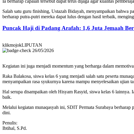
Ia berharap capaian tersebut dapat terus dijaga agar kualitas pembe
Salah satu guru finishing, Ustazah Bidayah, menyampaikan bahwa pa
berharap putra-putri mereka dapat lulus dengan hasil terbaik, mengi
Puncak Haji di Padang Arafah: 1,6 Juta Jemaah B
klikmojokLIPUTAN
26/05/2026
Kegiatan ini juga menjadi momentum yang berharga dalam memotivasi
Raka Balakosa, siswa kelas 6 yang menjadi salah satu peserta munaq
menyampaikan rasa syukurnya karena mampu menyelesaikan ujian ta
Hal serupa disampaikan oleh Hisyam Rasyid, siswa kelas 6 lainnya. Ia
baik.
Melalui kegiatan munaqasyah ini, SDIT Permata Surabaya berharap p
dini.
Penulis:
Ibtihal, S.Pd.