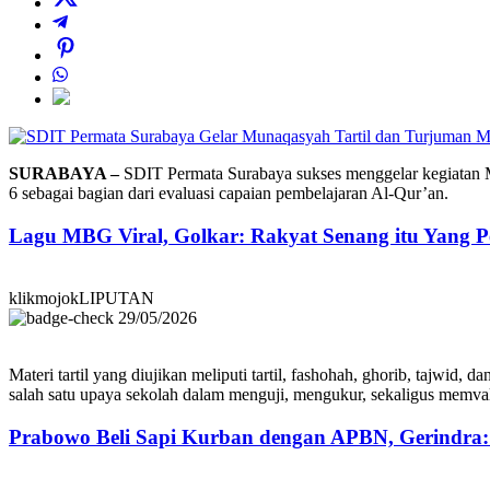
SURABAYA –
SDIT Permata Surabaya sukses menggelar kegiatan M
6 sebagai bagian dari evaluasi capaian pembelajaran Al-Qur’an.
Lagu MBG Viral, Golkar: Rakyat Senang itu Yang P
klikmojokLIPUTAN
29/05/2026
Materi tartil yang diujikan meliputi tartil, fashohah, ghorib, tajwid,
salah satu upaya sekolah dalam menguji, mengukur, sekaligus memva
Prabowo Beli Sapi Kurban dengan APBN, Gerindra