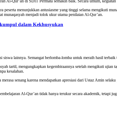
lajaran Al-Qur’an di SDIT Permata semakin baik. Secara umum, kegiatan
ra peserta menunjukkan antusiasme yang tinggi selama mengikuti mun
ngat munaqasyah menjadi tolok ukur utama penilaian Al-Qur’an.
erkumpul dalam Kekhusyukan
 siswa lainnya. Semangat berlomba-lomba untuk meraih hasil terbaik 
asyah tartil, mengungkapkan kegembiraannya setelah mengikuti ujian t
npa kesalahan.
 merasa senang karena mendapatkan apresiasi dari Ustaz Amin selaku pe
embelajaran Al-Qur’an tidak hanya terukur secara akademik, tetapi 