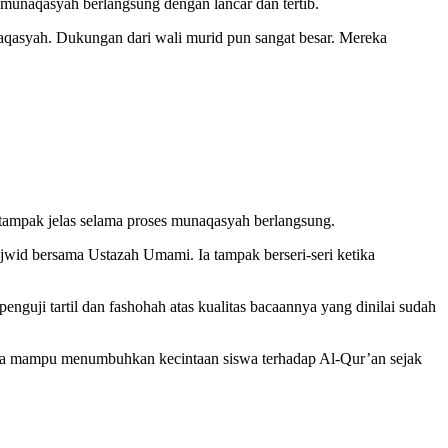
 munaqasyah berlangsung dengan lancar dan tertib.
aqasyah. Dukungan dari wali murid pun sangat besar. Mereka
tampak jelas selama proses munaqasyah berlangsung.
ajwid bersama Ustazah Umami. Ia tampak berseri-seri ketika
nguji tartil dan fashohah atas kualitas bacaannya yang dinilai sudah
juga mampu menumbuhkan kecintaan siswa terhadap Al-Qur’an sejak