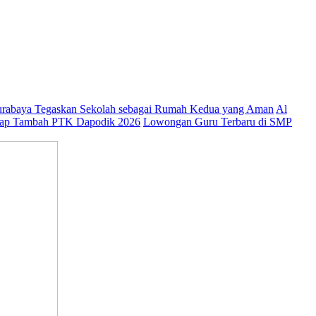
abaya Tegaskan Sekolah sebagai Rumah Kedua yang Aman
Al
ap Tambah PTK Dapodik 2026
Lowongan Guru Terbaru di SMP