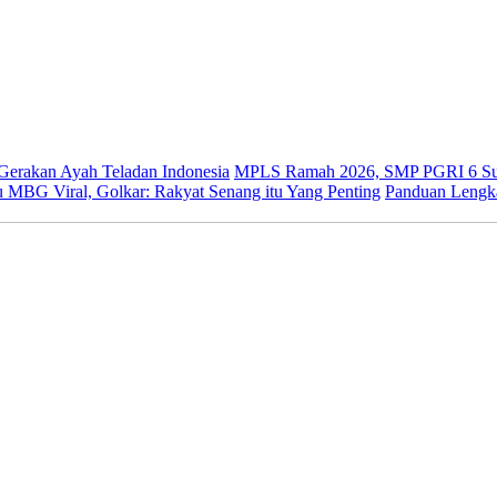
 Gerakan Ayah Teladan Indonesia
MPLS Ramah 2026, SMP PGRI 6 Sur
 MBG Viral, Golkar: Rakyat Senang itu Yang Penting
Panduan Lengk