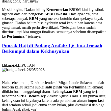
doang dong, harusnya?
Meski begitu, Dadan bilang
Kementerian ESDM
kini lagi sibuk
ngecek data dari pengelola
SPBU swasta
. Data apa? Ya, data
seberapa banyak
BBM
yang mereka butuhin dan speknya kayak
gimana. Dadan belum bisa nyebutin total kebutuhan karena data
yang masuk masih perlu diverifikasi. “Sebagian besar sudah
diterima, tapi kita tunggu finalisasi semuanya sebelum disampaikan
ke
Pertamina
,” jelasnya.
Puncak Haji di Padang Arafah: 1,6 Juta Jemaah
Berkumpul dalam Kekhusyukan
klikmojokLIPUTAN
26/05/2026
Nah, sebelum ini, Direktur Jenderal Migas Laode Sulaeman udah
bocorin kalau skema suplai
satu pintu
via
Pertamina
ini emang
dibikin buat nanggulangi drama
kelangkaan BBM
yang terjadi di
beberapa
SPBU swasta
sejak akhir Agustus lalu. Usut punya usut,
kelangkaan ini kayaknya karena ada perubahan aturan
importasi
dari setahun sekali jadi cuma enam bulan, plus dievaluasi tiap tiga
bulan. Agak ribet, ya?