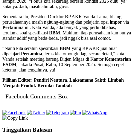
sampai 2026. “Fokus kita sekarang beresin kondisi 2025 dulu, ya,”
katanya. Jadi, masih abu-abu, guys.
Sementara itu, Presiden Direktur BP AKR Vanda Laura, bilang
perusahaannya masih ngitung-ngitung dan pelajarin opsi
impor
via
Pertamina
ini. Kata Vanda, ada banyak yang perlu dibahas,
terutama soal spesifikasi
BBM
. Maklum, tiap perusahaan kan punya
standar aditif yang beda-beda, jadi nggak bisa asal comot.
“Nanti kita serahin spesifikasi
BBM
yang BP AKR jual buat
dipelajari
Pertamina
, terus kita omongin lagi secara detail,” kata
Vanda setelah meeting bareng Ditjen Migas di Kantor
Kementerian
ESDM
, Jakarta Pusat, Rabu, 10 September 2025. Semoga cepet
ketemu jalan tengahnya, ya!
Pilihan Editor: Pendiri Neutura, Laksamana Sakti: Limbah
Menjadi Produk Bernilai Tambah
Facebook Comments Box
Tinggalkan Balasan