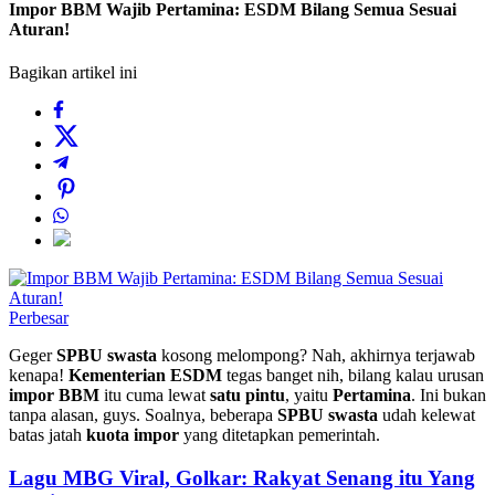
Impor BBM Wajib Pertamina: ESDM Bilang Semua Sesuai
Aturan!
Bagikan artikel ini
Perbesar
Geger
SPBU swasta
kosong melompong? Nah, akhirnya terjawab
kenapa!
Kementerian ESDM
tegas banget nih, bilang kalau urusan
impor BBM
itu cuma lewat
satu pintu
, yaitu
Pertamina
. Ini bukan
tanpa alasan, guys. Soalnya, beberapa
SPBU swasta
udah kelewat
batas jatah
kuota impor
yang ditetapkan pemerintah.
Lagu MBG Viral, Golkar: Rakyat Senang itu Yang