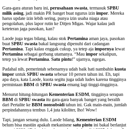
Gara-gara aturan baru ini,
perusahaan swasta
, termasuk
SPBU
milik asing
, jadi makin PR banget buat ngurus izin
impor
. Mereka
harus update izin lebih sering, punya izin usaha niaga atau
pengolahan, plus lapor rutin ke Ditjen Migas. Wajar kalau jadi
keteteran jaga pasokan, kan?
Laode juga tegas bilang, kalau stok
Pertamina
aman jaya, pasokan
buat
SPBU swasta
bakal langsung dipenuhi dari cadangan
Pertamina
. Tapi kalau enggak cukup, ya tetep aja
impornya
lewat
Pertamina
sebagai gerbang utamanya. “Mau
impor
sekalipun,
tetep ya lewat
Pertamina
.
Satu pintu
!” ujarnya, ngegas.
Padahal nih, pemerintah sebenarnya udah baik hati nambahin
kuota
impor
untuk
SPBU swasta
sebesar 10 persen tahun ini. Eh, tapi
apa daya, kata Laode, kuota segitu juga udah ludes karena tingginya
permintaan
BBM
di
SPBU swasta
emang lagi tinggi-tingginya.
Menurut hitung-hitungan
Kementerian ESDM
, tingginya serapan
BBM
di
SPBU swasta
itu gara-gara banyak banget yang beralih
dari Pertalite ke
BBM nonsubsidi
tahun ini. Gak main-main, jumlah
perpindahannya tembus 1,4 juta kiloliter, lho! Wow!
Tapi, jangan senang dulu. Laode bilang,
Kementerian ESDM
belum bisa mastiin apakah mekanisme
satu pintu
ini bakal berlanjut