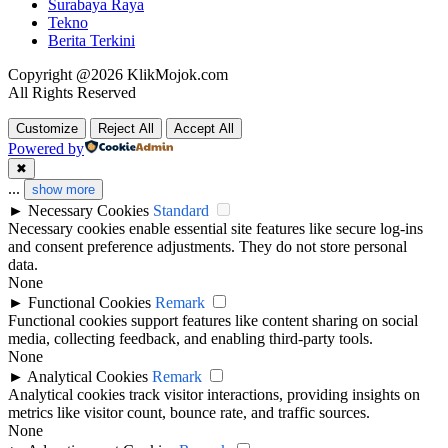
Surabaya Raya
Tekno
Berita Terkini
Copyright @2026 KlikMojok.com
All Rights Reserved
Customize
Reject All
Accept All
Powered by
✖
...
show more
►
Necessary Cookies
Standard
Necessary cookies enable essential site features like secure log-ins
and consent preference adjustments. They do not store personal
data.
None
►
Functional Cookies
Remark
Functional cookies support features like content sharing on social
media, collecting feedback, and enabling third-party tools.
None
►
Analytical Cookies
Remark
Analytical cookies track visitor interactions, providing insights on
metrics like visitor count, bounce rate, and traffic sources.
None