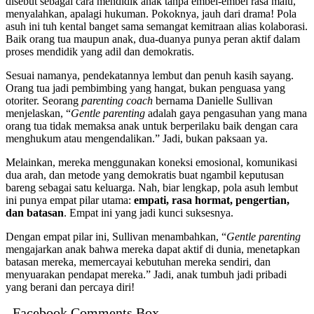
disebut sebagai cara mendidik anak tanpa embel-embel rasa malu,
menyalahkan, apalagi hukuman. Pokoknya, jauh dari drama! Pola
asuh ini tuh kental banget sama semangat kemitraan alias kolaborasi.
Baik orang tua maupun anak, dua-duanya punya peran aktif dalam
proses mendidik yang adil dan demokratis.
Sesuai namanya, pendekatannya lembut dan penuh kasih sayang.
Orang tua jadi pembimbing yang hangat, bukan penguasa yang
otoriter. Seorang
parenting coach
bernama Danielle Sullivan
menjelaskan, “
Gentle parenting
adalah gaya pengasuhan yang mana
orang tua tidak memaksa anak untuk berperilaku baik dengan cara
menghukum atau mengendalikan.” Jadi, bukan paksaan ya.
Melainkan, mereka menggunakan koneksi emosional, komunikasi
dua arah, dan metode yang demokratis buat ngambil keputusan
bareng sebagai satu keluarga. Nah, biar lengkap, pola asuh lembut
ini punya empat pilar utama:
empati, rasa hormat, pengertian,
dan batasan
. Empat ini yang jadi kunci suksesnya.
Dengan empat pilar ini, Sullivan menambahkan, “
Gentle parenting
mengajarkan anak bahwa mereka dapat aktif di dunia, menetapkan
batasan mereka, memercayai kebutuhan mereka sendiri, dan
menyuarakan pendapat mereka.” Jadi, anak tumbuh jadi pribadi
yang berani dan percaya diri!
Facebook Comments Box