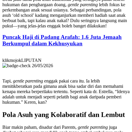
hukuman dan penghargaan doang,
gentle parenting
lebih fokus ke
perkembangan anak sesuai usianya. Sebagai perbandingan, pola
asuh ‘old school’ kadang menganjurkan memberi hadiah saat anak
berbuat baik, tapi kalau anak nakal? Dulu seringnya langsung main
pukul—yang jelas-jelas enggak boleh banget dilakukan!
Puncak Haji di Padang Arafah: 1,6 Juta Jemaah
Berkumpul dalam Kekhusyukan
klikmojokLIPUTAN
26/05/2026
Tapi,
gentle parenting
enggak pakai cara itu. Ia lebih
menitikberatkan pada gimana anak bisa sadar diri dan memahami
kenapa mereka berperilaku tertentu. Seperti kata dr. Estrella, “Idenya
adalah untuk menjadi seperti pelatih bagi anak daripada pemberi
hukuman.” Keren, kan?
Pola Asuh yang Kolaboratif dan Lembut
Biar makin paham, disadur dari Parents,
gentle parenting
juga