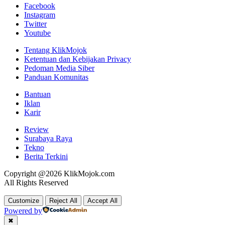
Facebook
Instagram
Twitter
Youtube
Tentang KlikMojok
Ketentuan dan Kebijakan Privacy
Pedoman Media Siber
Panduan Komunitas
Bantuan
Iklan
Karir
Review
Surabaya Raya
Tekno
Berita Terkini
Copyright @2026 KlikMojok.com
All Rights Reserved
Customize
Reject All
Accept All
Powered by
✖