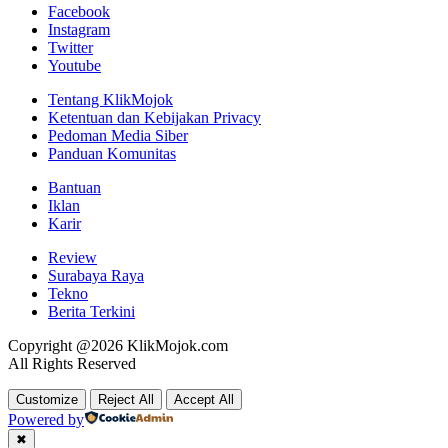
Facebook
Instagram
Twitter
Youtube
Tentang KlikMojok
Ketentuan dan Kebijakan Privacy
Pedoman Media Siber
Panduan Komunitas
Bantuan
Iklan
Karir
Review
Surabaya Raya
Tekno
Berita Terkini
Copyright @2026 KlikMojok.com
All Rights Reserved
Customize
Reject All
Accept All
Powered by
✖