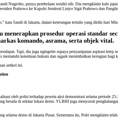
Sandi Nugroho, punya pembelaan sendiri nih. Dia mengklaim kalo jaja
Presiden Prabowo ke Kapolri Jenderal Listyo Sigit Prabowo dan Panglim
ata Sandi di Jakarta, dalam keterangan tertulis yang dirilis hari Mi
alu menerapkan prosedur operasi standar sec
arkas komando, asrama, serta objek vital.
pendapat. Tapi, dia juga ngingetin supaya penyampaian aspirasi tetep
rus mematuhi ketentuan hukum dan
nggak
menimbulkan kerugian bagi 
n artikel ini.
ation
i oleh polisi terhadap peserta aksi demonstrasi selama periode 25-31
ang berada di sekitar lokasi demo. YLBHI juga menyoroti penghalanga
 selama demo di Jakarta Pusat. Sementara itu, Polri mengklaim telah 