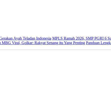
 Gerakan Ayah Teladan Indonesia
MPLS Ramah 2026, SMP PGRI 6 Sur
 MBG Viral, Golkar: Rakyat Senang itu Yang Penting
Panduan Lengk