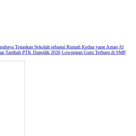
abaya Tegaskan Sekolah sebagai Rumah Kedua yang Aman
Al
ap Tambah PTK Dapodik 2026
Lowongan Guru Terbaru di SMP