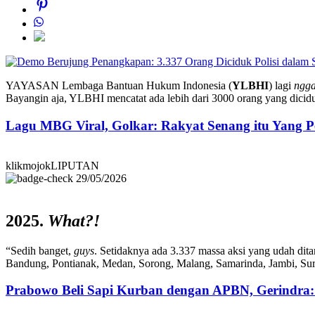
YAYASAN Lembaga Bantuan Hukum Indonesia (
YLBHI
) lagi
ngg
Bayangin aja, YLBHI mencatat ada lebih dari 3000 orang yang dicidu
Lagu MBG Viral, Golkar: Rakyat Senang itu Yang P
klikmojokLIPUTAN
29/05/2026
2025.
What?!
“Sedih banget,
guys
. Setidaknya ada 3.337 massa aksi yang udah dit
Bandung, Pontianak, Medan, Sorong, Malang, Samarinda, Jambi, Sura
Prabowo Beli Sapi Kurban dengan APBN, Gerindra