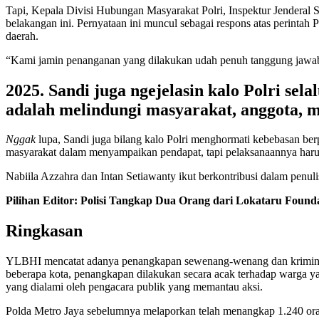
Tapi, Kepala Divisi Hubungan Masyarakat Polri, Inspektur Jenderal 
belakangan ini. Pernyataan ini muncul sebagai respons atas perintah 
daerah.
“Kami jamin penanganan yang dilakukan udah penuh tanggung jawab,” k
2025. Sandi juga ngejelasin kalo Polri sel
adalah melindungi masyarakat, anggota, m
Nggak
lupa, Sandi juga bilang kalo Polri menghormati kebebasan ber
masyarakat dalam menyampaikan pendapat, tapi pelaksanaannya ha
Nabiila Azzahra dan Intan Setiawanty ikut berkontribusi dalam penulisa
Pilihan Editor:
Polisi Tangkap Dua Orang dari Lokataru Found
Ringkasan
YLBHI mencatat adanya penangkapan sewenang-wenang dan kriminalisas
beberapa kota, penangkapan dilakukan secara acak terhadap warga y
yang dialami oleh pengacara publik yang memantau aksi.
Polda Metro Jaya sebelumnya melaporkan telah menangkap 1.240 orang