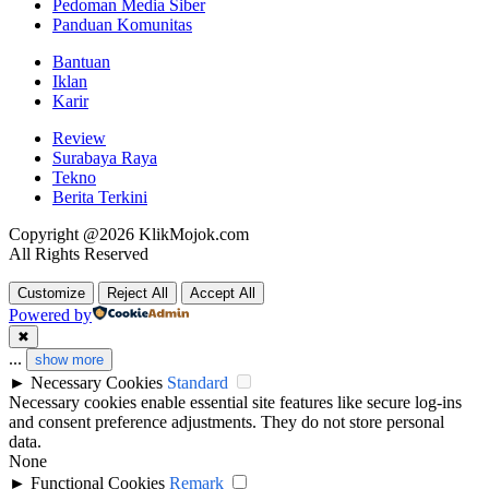
Pedoman Media Siber
Panduan Komunitas
Bantuan
Iklan
Karir
Review
Surabaya Raya
Tekno
Berita Terkini
Copyright @2026 KlikMojok.com
All Rights Reserved
Customize
Reject All
Accept All
Powered by
✖
...
show more
►
Necessary Cookies
Standard
Necessary cookies enable essential site features like secure log-ins
and consent preference adjustments. They do not store personal
data.
None
►
Functional Cookies
Remark