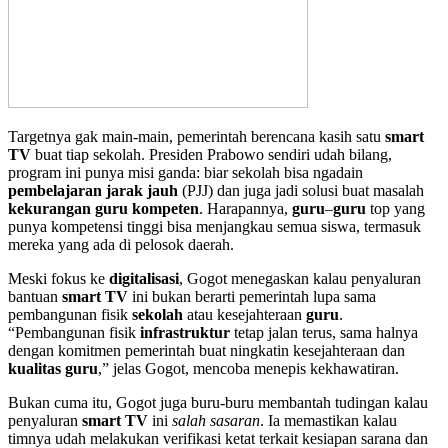
Targetnya gak main-main, pemerintah berencana kasih satu
smart
TV
buat tiap sekolah. Presiden Prabowo sendiri udah bilang,
program ini punya misi ganda: biar sekolah bisa ngadain
pembelajaran jarak jauh
(PJJ) dan juga jadi solusi buat masalah
kekurangan guru kompeten
. Harapannya,
guru
–
guru
top yang
punya kompetensi tinggi bisa menjangkau semua siswa, termasuk
mereka yang ada di pelosok daerah.
Meski fokus ke
digitalisasi
, Gogot menegaskan kalau penyaluran
bantuan
smart TV
ini bukan berarti pemerintah lupa sama
pembangunan fisik
sekolah
atau kesejahteraan
guru
.
“Pembangunan fisik
infrastruktur
tetap jalan terus, sama halnya
dengan komitmen pemerintah buat ningkatin kesejahteraan dan
kualitas guru
,” jelas Gogot, mencoba menepis kekhawatiran.
Bukan cuma itu, Gogot juga buru-buru membantah tudingan kalau
penyaluran
smart TV
ini
salah sasaran
. Ia memastikan kalau
timnya udah melakukan verifikasi ketat terkait kesiapan sarana dan