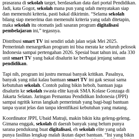
prasarana di
sekolah
target, berdasarkan data dari portal Pendidikan.
Jadi, kata Gogot,
sekolah
mana pun yang udah menyatakan siap
dan memenuhi kriteria, pasti bakal dikirimin. “Selama
sekolah
bilang siap menerima dan memenuhi kriteria yang udah ditetapin,
maka
sekolah
itu otomatis jadi sasaran program
digitalisasi
pembelajaran
ini,” tegasnya.
Distribusi
smart TV
ini sendiri udah jalan sejak Mei 2025.
Pemerintah menargetkan program ini bisa merata ke seluruh pelosok
Indonesia sampai pertengahan 2026. Spesial buat tahun ini, ada 330
unit
smart TV
yang bakal disalurin ke berbagai jenjang satuan
pendidikan
.
Tapi nih, program ini justru menuai banyak kritikan. Pasalnya,
banyak yang nilai kalau bantuan
smart TV
ini gak sesuai sama
kebutuhan
sekolah
. Contoh paling bikin heboh, bantuan juga
disalurin ke
sekolah
swasta elite kayak SMA Kolase Gonzaga di
Jakarta Selatan. Jaringan Pemantau Pendidikan Indonesia (JPPI)
sampai ngritik keras langkah pemerintah yang bagi-bagi bantuan
tanpa syarat jelas dan tanpa identifikasi kebutuhan yang matang.
Koordinator JPPI, Ubaid Matraji, makin bikin kita geleng-geleng.
Gimana enggak,
sekolah
di daerah banyak yang belum punya
sarana pendukung buat
digitalisasi
, eh
sekolah
elite yang udah
punya fasilitas lengkap malah ikutan dapet bantuan. “Ini yang bikin