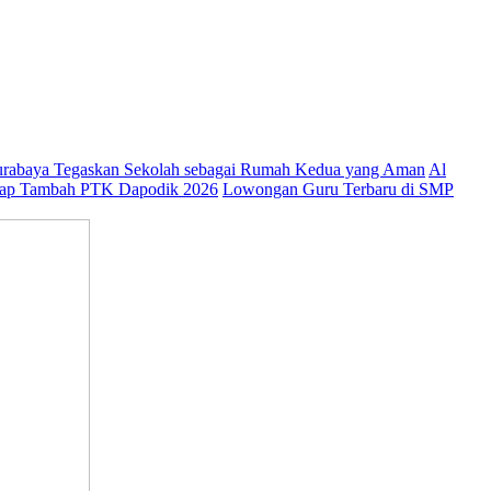
abaya Tegaskan Sekolah sebagai Rumah Kedua yang Aman
Al
ap Tambah PTK Dapodik 2026
Lowongan Guru Terbaru di SMP