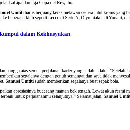
 gelar LaLiga dan tiga Copa del Rey, lho.
muel Umtiti
harus berjuang keras melawan cedera lutut kronis yang 
e beberapa klub seperti Lecce di Serie A, Olympiakos di Yunani, dan 
erkumpul dalam Kekhusyukan
 bangga atas semua perjalanan karier yang sudah ia lalui. “Setelah ka
 memberikan segalanya dengan penuh semangat dan saya tidak menyesali
et,
Samuel Umtiti
sudah memberikan segalanya buat sepak bola.
ikan apresiasinya buat sang mantan bek tengah. Lewat akun resmi mer
rbaik untuk perjalananmu selanjutnya.” Selamat jalan,
Samuel Umtit