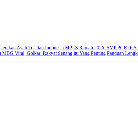
 Gerakan Ayah Teladan Indonesia
MPLS Ramah 2026, SMP PGRI 6 Sur
 MBG Viral, Golkar: Rakyat Senang itu Yang Penting
Panduan Lengk