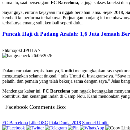
cuma itu, saat berseragam
FC Barcelona
, ia juga sukses koleksi dua
Sayangnya, euforia kejayaan itu nggak bertahan lama. Sejak 2018,
Sa
kembali ke performa terbaiknya. Perjuangan panjang ini membawanya k
terbaiknya emang sulit kembali seperti dulu.
Puncak Haji di Padang Arafah: 1,6 Juta Jemaah B
klikmojokLIPUTAN
26/05/2026
Dalam curhatan perpisahannya,
Umtiti
mengungkapkan rasa syukur dan
mengucapkan selamat tinggal,” tulis Umtiti di Instagram-nya. “Saya
pelatih, dan pemain yang telah bekerja sama dengan saya.” Jelas bang
Mendengar kabar ini,
FC Barcelona
pun nggak ketinggalan menyampa
kontribusi dan kenangan indah di Camp Nou. Kami mendoakan yang te
Facebook Comments Box
FC Barcelona
Lille OSC
Piala Dunia 2018
Samuel Umtiti