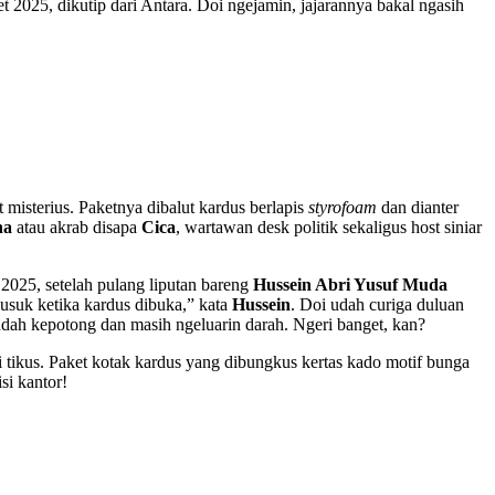
2025, dikutip dari Antara. Doi ngejamin, jajarannya bakal ngasih
t misterius. Paketnya dibalut kardus berlapis
styrofoam
dan dianter
na
atau akrab disapa
Cica
, wartawan desk politik sekaligus host siniar
025, setelah pulang liputan bareng
Hussein Abri Yusuf Muda
usuk ketika kardus dibuka,” kata
Hussein
. Doi udah curiga duluan
udah kepotong dan masih ngeluarin darah. Ngeri banget, kan?
 tikus. Paket kotak kardus yang dibungkus kertas kado motif bunga
si kantor!