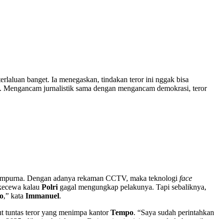
eterlaluan banget. Ia menegaskan, tindakan teror ini nggak bisa
i. Mengancam jurnalistik sama dengan mengancam demokrasi, teror
g sempurna. Dengan adanya rekaman CCTV, maka teknologi
face
l kecewa kalau
Polri
gagal mengungkap pelakunya. Tapi sebaliknya,
o
,” kata
Immanuel
.
ut tuntas teror yang menimpa kantor
Tempo
. “Saya sudah perintahkan