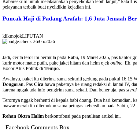
Kabareskrim untuk melaksanakan penyelidikan lebih lanjut,” kata
Lis
pelayanan terbaik buat nyelidikin kejadian ini.
Puncak Haji di Padang Arafah: 1,6 Juta Jemaah B
klikmojokLIPUTAN
26/05/2026
Jadi, cerita teror ini bermula pada Rabu, 19 Maret 2025, pas kantor 
kurir motor matic putih, pake jaket hitam dan helm ojek
online
. Eh, p
Bocor Alus Politik di
Tempo
.
Awalnya, paket itu diterima sama sekuriti gedung pada pukul 16.15 
Dongoran
. Pas
Cica
bawa paketnya ke ruang redaksi di lantai IV, d
karena nggak ada info pengirim sama sekali. Dan bener aja, pas
styro
Terornya nggak berhenti di kepala babi doang. Dua hari kemudian, k
mawar merah itu ditemukan sama petugas kebersihan pada Sabtu, 22 M
Rehan Oktra Halim
berkontribusi pada penulisan artikel ini.
Facebook Comments Box