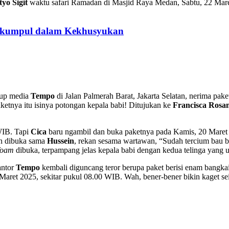
tyo Sigit
waktu safari Ramadan di Masjid Raya Medan, Sabtu, 22 Maret 
erkumpul dalam Kekhusyukan
grup media
Tempo
di Jalan Palmerah Barat, Jakarta Selatan, nerima pake
aketnya itu isinya potongan kepala babi! Ditujukan ke
Francisca Rosa
WIB. Tapi
Cica
baru ngambil dan buka paketnya pada Kamis, 20 Maret 2
an dibuka sama
Hussein
, rekan sesama wartawan, “Sudah tercium bau b
foam
dibuka, terpampang jelas kepala babi dengan kedua telinga yang 
antor
Tempo
kembali diguncang teror berupa paket berisi enam bangkai
aret 2025, sekitar pukul 08.00 WIB. Wah, bener-bener bikin kaget sei