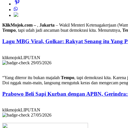
KlikMojok.com –
,
Jakarta
– Wakil Menteri Ketenagakerjaan (Wa
Tempo
, tapi udah jadi ancaman buat demokrasi kita. Menurutnya,
Te
Lagu MBG Viral, Golkar: Rakyat Senang itu Yang P
klikmojokLIPUTAN
29/05/2026
“Yang diteror itu bukan majalah
Tempo
, tapi demokrasi kita. Karena 
Doi nggak main-main, langsung mengutuk keras dan mengecam pengiri
Prabowo Beli Sapi Kurban dengan APBN, Gerindra
klikmojokLIPUTAN
27/05/2026