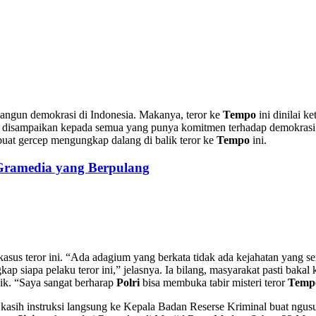
bangun demokrasi di Indonesia. Makanya, teror ke
Tempo
ini dinilai k
ini disampaikan kepada semua yang punya komitmen terhadap demokras
uat gercep mengungkap dalang di balik teror ke
Tempo
ini.
 Gramedia yang Berpulang
asus teror ini. “Ada adagium yang berkata tidak ada kejahatan yan
ap siapa pelaku teror ini,” jelasnya. Ia bilang, masyarakat pasti baka
aik. “Saya sangat berharap
Polri
bisa membuka tabir misteri teror
Temp
 kasih instruksi langsung ke Kepala Badan Reserse Kriminal buat ngus