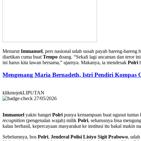
Menurut
Immanuel
, pers nasional udah susah payah bareng-bareng 
diartikan cuma buat
Tempo
doang. “Sekali lagi ancaman dan teror 
ini harus kita lawan bersama,” ujarnya. Makanya, ia mendesak
Polri
b
Mengenang Maria Bernadeth, Istri Pendiri Kompas
klikmojokLIPUTAN
27/05/2026
Immanuel
yakin banget
Polri
punya kemampuan buat ngusut tuntas k
recognition
(pengenalan wajah) milik
Polri
, seharusnya bisa mengungk
kalau berhasil, kepercayaan masyarakat ke institusi itu bakal makin n
Sebelumnya, bos
Polri
,
Jenderal Polisi Listyo Sigit Prabowo
, udah