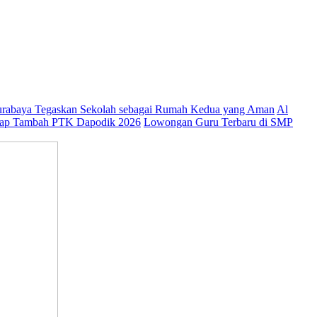
abaya Tegaskan Sekolah sebagai Rumah Kedua yang Aman
Al
ap Tambah PTK Dapodik 2026
Lowongan Guru Terbaru di SMP