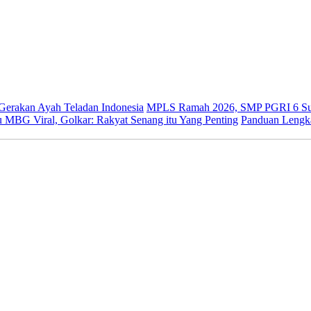
 Gerakan Ayah Teladan Indonesia
MPLS Ramah 2026, SMP PGRI 6 Sur
 MBG Viral, Golkar: Rakyat Senang itu Yang Penting
Panduan Lengk