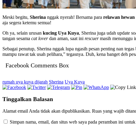
Meski begitu,
Sherina
nggak nyerah! Bersama para
relawan hewan
aja segera ketemu semua!
Oh ya, selain urusan
kucing Uya Kuya
, Sherina juga udah update s
tangan sesama
cat lover
dan aman, saat ini
rescuer
masih menunggu in
Sebagai penutup, Sherina nggak lupa ngasih pesan penting nan tegas
mampu rawat tak usah pelihara,” tegasnya. Duh, kena banget deh pe
Facebook Comments Box
rumah uya kuya dijarah
Sherina
Uya Kuya
Tinggalkan Balasan
Alamat email Anda tidak akan dipublikasikan.
Ruas yang wajib ditan
Simpan nama, email, dan situs web saya pada peramban ini untuk