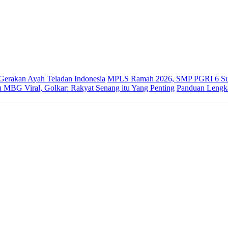
 Gerakan Ayah Teladan Indonesia
MPLS Ramah 2026, SMP PGRI 6 Sur
 MBG Viral, Golkar: Rakyat Senang itu Yang Penting
Panduan Lengk