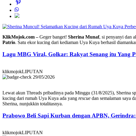
Perbe
KlikMojok.com –
Geger banget!
Sherina Munaf
, si penyanyi dan 
Patrio
. Satu ekor kucing dari kediaman Uya Kuya berhasil diamank
Lagu MBG Viral, Golkar: Rakyat Senang itu Yang P
klikmojokLIPUTAN
29/05/2026
Lewat akun Threads pribadinya pada Minggu (31/8/2025), Sherina spil
kucing dari rumah Uya Kuya ada yang
rescue
dan semalaman saya da
Sherina, nunjukkin totalitasnya.
Prabowo Beli Sapi Kurban dengan APBN, Gerindra
klikmojokLIPUTAN