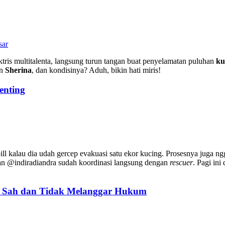
sar
aktris multitalenta, langsung turun tangan buat penyelamatan puluhan
ku
an
Sherina
, dan kondisinya? Aduh, bikin hati miris!
enting
l kalau dia udah gercep evakuasi satu ekor kucing. Prosesnya juga ngg
n @indiradiandra sudah koordinasi langsung dengan
rescuer
. Pagi in
: Sah dan Tidak Melanggar Hukum