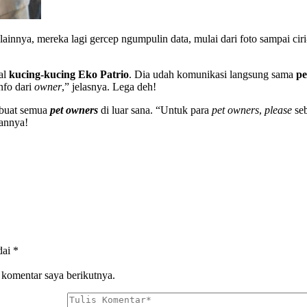
lainnya, mereka lagi gercep ngumpulin data, mulai dari foto sampai cir
oal
kucing-kucing Eko Patrio
. Dia udah komunikasi langsung sama
pe
fo dari
owner
,” jelasnya. Lega deh!
 buat semua
pet owners
di luar sana. “Untuk para
pet owners
,
please
se
sannya!
dai
*
 komentar saya berikutnya.