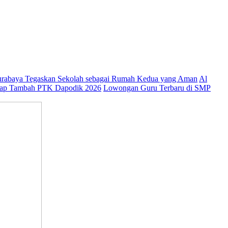
abaya Tegaskan Sekolah sebagai Rumah Kedua yang Aman
Al
ap Tambah PTK Dapodik 2026
Lowongan Guru Terbaru di SMP