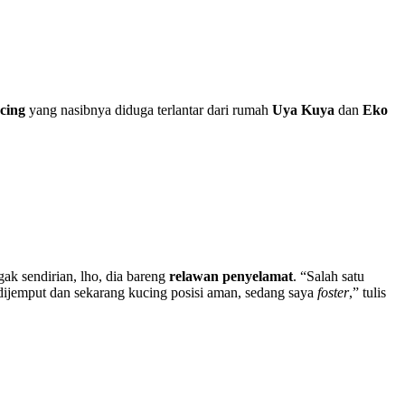
cing
yang nasibnya diduga terlantar dari rumah
Uya Kuya
dan
Eko
ak sendirian, lho, dia bareng
relawan penyelamat
. “Salah satu
i dijemput dan sekarang kucing posisi aman, sedang saya
foster
,” tulis