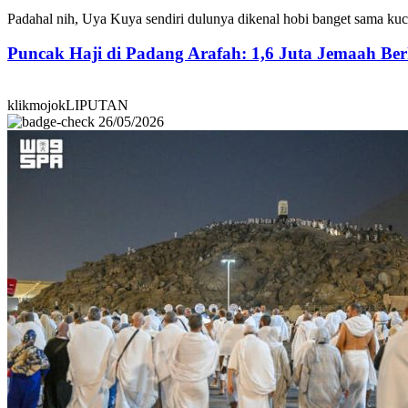
Padahal nih, Uya Kuya sendiri dulunya dikenal hobi banget sama ku
Puncak Haji di Padang Arafah: 1,6 Juta Jemaah B
klikmojokLIPUTAN
26/05/2026