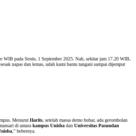
re WIB pada Senin, 1 September 2025. Nah, sekitar jam 17.20 WIB,
sesak napas dan lemas, udah kami bantu tangani sampai dijemput
 kampus. Menurut
Harits
, setelah massa demo bubar, ada gerombolan
ansari di antara
kampus Unisba
dan
Universitas Pasundan
nisba
,” bebernya.