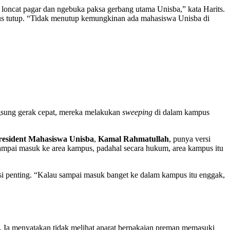
 loncat pagar dan ngebuka paksa gerbang utama Unisba,” kata Harits.
pus tutup. “Tidak menutup kemungkinan ada mahasiswa Unisba di
sung gerak cepat, mereka melakukan
sweeping
di dalam kampus
resident Mahasiswa Unisba
,
Kamal Rahmatullah
, punya versi
sampai masuk ke area kampus, padahal secara hukum, area kampus itu
asi penting. “Kalau sampai masuk banget ke dalam kampus itu enggak,
. Ia menyatakan tidak melihat aparat berpakaian preman memasuki