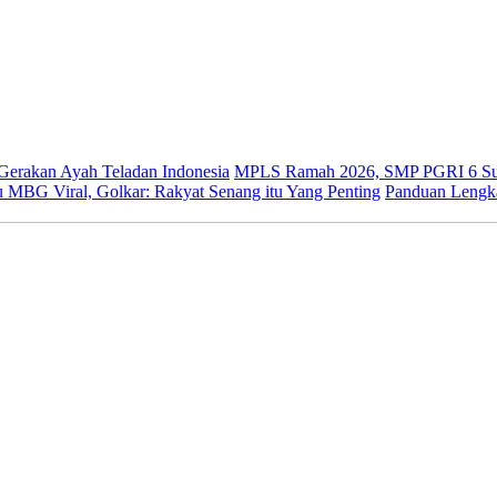
 Gerakan Ayah Teladan Indonesia
MPLS Ramah 2026, SMP PGRI 6 Sur
 MBG Viral, Golkar: Rakyat Senang itu Yang Penting
Panduan Lengk