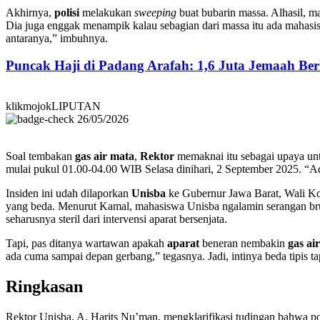
Akhirnya,
polisi
melakukan
sweeping
buat bubarin massa. Alhasil, m
Dia juga enggak menampik kalau sebagian dari massa itu ada mahas
antaranya,” imbuhnya.
Puncak Haji di Padang Arafah: 1,6 Juta Jemaah B
klikmojokLIPUTAN
26/05/2026
Soal tembakan
gas air mata
,
Rektor
memaknai itu sebagai upaya un
mulai pukul 01.00-04.00 WIB Selasa dinihari, 2 September 2025. “Ada
Insiden ini udah dilaporkan
Unisba
ke Gubernur Jawa Barat, Wali Kot
yang beda. Menurut Kamal, mahasiswa Unisba ngalamin serangan bruta
seharusnya steril dari intervensi aparat bersenjata.
Tapi, pas ditanya wartawan apakah
aparat
beneran nembakin
gas ai
ada cuma sampai depan gerbang,” tegasnya. Jadi, intinya beda tipis tap
Ringkasan
Rektor Unisba, A. Harits Nu’man, mengklarifikasi tudingan bahwa p