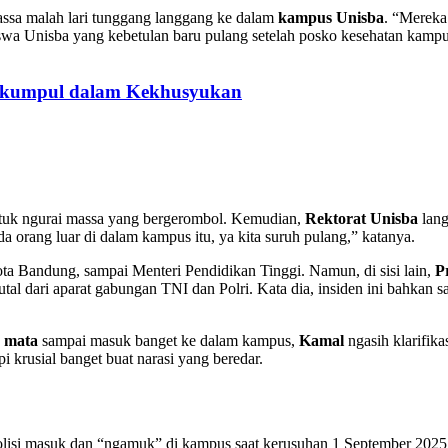
assa malah lari tunggang langgang ke dalam
kampus Unisba
. “Mereka
iswa Unisba yang kebetulan baru pulang setelah posko kesehatan kam
erkumpul dalam Kekhusyukan
tuk ngurai massa yang bergerombol. Kemudian,
Rektorat Unisba
lang
 orang luar di dalam kampus itu, ya kita suruh pulang,” katanya.
a Bandung, sampai Menteri Pendidikan Tinggi. Namun, di sisi lain,
P
l dari aparat gabungan TNI dan Polri. Kata dia, insiden ini bahkan 
r mata
sampai masuk banget ke dalam kampus,
Kamal
ngasih klarifik
i krusial banget buat narasi yang beredar.
olisi masuk dan “ngamuk” di kampus saat kerusuhan 1 September 2025