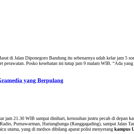
arat di Jalan Diponegoro Bandung itu sebenarnya udah kelar jam 5 so
et perawatan. Posko kesehatan ini tutup jam 9 malam WIB. “Ada yang 
 Gramedia yang Berpulang
kitar jam 21.30 WIB sampai dinihari, kerusuhan justru pecah di depan
n Radio, Purnawarman, Hariangbanga (Ranggagading), sampai Jalan Tam
icu utama, yang di medsos dibilang aparat polisi menyerang
kampus U