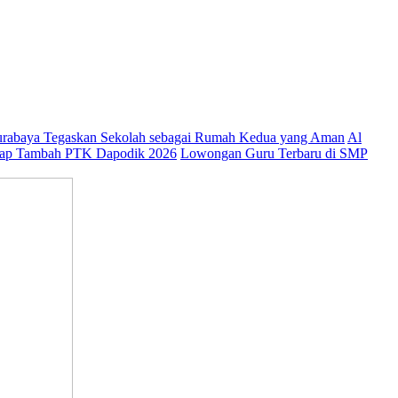
abaya Tegaskan Sekolah sebagai Rumah Kedua yang Aman
Al
ap Tambah PTK Dapodik 2026
Lowongan Guru Terbaru di SMP