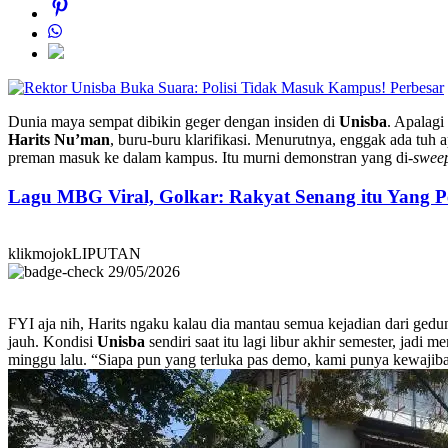
Perbesar
Dunia maya sempat dibikin geger dengan insiden di
Unisba
. Apalagi
Harits Nu’man
, buru-buru klarifikasi. Menurutnya, enggak ada tuh
preman masuk ke dalam kampus. Itu murni demonstran yang di-
swee
Lagu MBG Viral, Golkar: Rakyat Senang itu Yang P
klikmojokLIPUTAN
29/05/2026
FYI aja nih, Harits ngaku kalau dia mantau semua kejadian dari ged
jauh. Kondisi
Unisba
sendiri saat itu lagi libur akhir semester, jad
minggu lalu. “Siapa pun yang terluka pas demo, kami punya kewajiba