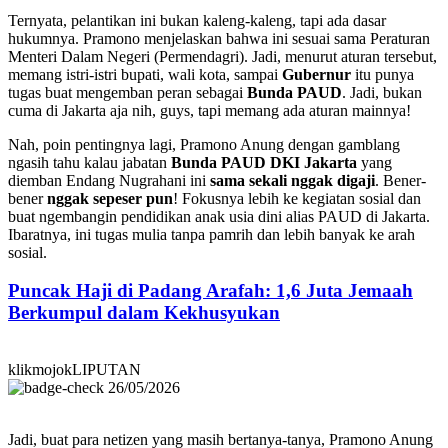
Ternyata, pelantikan ini bukan kaleng-kaleng, tapi ada dasar
hukumnya. Pramono menjelaskan bahwa ini sesuai sama Peraturan
Menteri Dalam Negeri (Permendagri). Jadi, menurut aturan tersebut,
memang istri-istri bupati, wali kota, sampai
Gubernur
itu punya
tugas buat mengemban peran sebagai
Bunda PAUD
. Jadi, bukan
cuma di Jakarta aja nih, guys, tapi memang ada aturan mainnya!
Nah, poin pentingnya lagi, Pramono Anung dengan gamblang
ngasih tahu kalau jabatan
Bunda PAUD DKI Jakarta
yang
diemban Endang Nugrahani ini
sama sekali nggak digaji
. Bener-
bener
nggak sepeser pun
! Fokusnya lebih ke kegiatan sosial dan
buat ngembangin pendidikan anak usia dini alias PAUD di Jakarta.
Ibaratnya, ini tugas mulia tanpa pamrih dan lebih banyak ke arah
sosial.
Puncak Haji di Padang Arafah: 1,6 Juta Jemaah
Berkumpul dalam Kekhusyukan
klikmojokLIPUTAN
26/05/2026
Jadi, buat para netizen yang masih bertanya-tanya, Pramono Anung