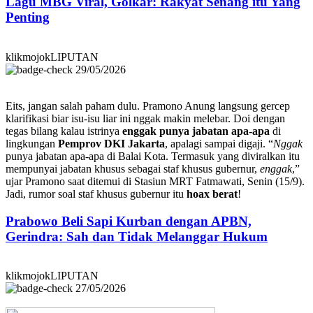
Lagu MBG Viral, Golkar: Rakyat Senang itu Yang
Penting
klikmojokLIPUTAN
29/05/2026
Eits, jangan salah paham dulu. Pramono Anung langsung gercep
klarifikasi biar isu-isu liar ini nggak makin melebar. Doi dengan
tegas bilang kalau istrinya
enggak punya jabatan apa-apa
di
lingkungan
Pemprov DKI Jakarta
, apalagi sampai digaji. “
Nggak
punya jabatan apa-apa di Balai Kota. Termasuk yang diviralkan itu
mempunyai jabatan khusus sebagai staf khusus gubernur,
enggak
,”
ujar Pramono saat ditemui di Stasiun MRT Fatmawati, Senin (15/9).
Jadi, rumor soal staf khusus gubernur itu
hoax berat
!
Prabowo Beli Sapi Kurban dengan APBN,
Gerindra: Sah dan Tidak Melanggar Hukum
klikmojokLIPUTAN
27/05/2026