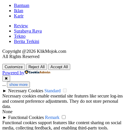
Bantuan
Iklan
Karir
Review
Surabaya Raya
Tekno
Berita Terkini
Copyright @2026 KlikMojok.com
All Rights Reserved
Customize
Reject All
Accept All
Powered by
✖
...
show more
►
Necessary Cookies
Standard
Necessary cookies enable essential site features like secure log-ins
and consent preference adjustments. They do not store personal
data.
None
►
Functional Cookies
Remark
Functional cookies support features like content sharing on social
media, collecting feedback, and enabling third-party tools.