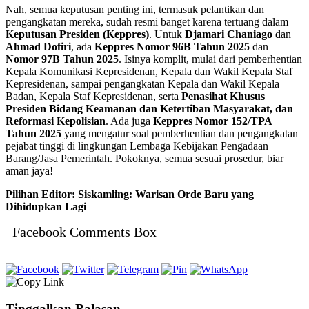
Nah, semua keputusan penting ini, termasuk pelantikan dan
pengangkatan mereka, sudah resmi banget karena tertuang dalam
Keputusan Presiden (Keppres)
. Untuk
Djamari Chaniago
dan
Ahmad Dofiri
, ada
Keppres Nomor 96B Tahun 2025
dan
Nomor 97B Tahun 2025
. Isinya komplit, mulai dari pemberhentian
Kepala Komunikasi Kepresidenan, Kepala dan Wakil Kepala Staf
Kepresidenan, sampai pengangkatan Kepala dan Wakil Kepala
Badan, Kepala Staf Kepresidenan, serta
Penasihat Khusus
Presiden Bidang Keamanan dan Ketertiban Masyarakat, dan
Reformasi Kepolisian
. Ada juga
Keppres Nomor 152/TPA
Tahun 2025
yang mengatur soal pemberhentian dan pengangkatan
pejabat tinggi di lingkungan Lembaga Kebijakan Pengadaan
Barang/Jasa Pemerintah. Pokoknya, semua sesuai prosedur, biar
aman jaya!
Pilihan Editor: Siskamling: Warisan Orde Baru yang
Dihidupkan Lagi
Facebook Comments Box
Tinggalkan Balasan