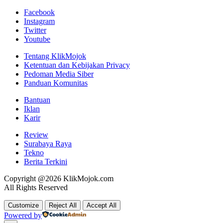
Facebook
Instagram
Twitter
Youtube
Tentang KlikMojok
Ketentuan dan Kebijakan Privacy
Pedoman Media Siber
Panduan Komunitas
Bantuan
Iklan
Karir
Review
Surabaya Raya
Tekno
Berita Terkini
Copyright @2026 KlikMojok.com
All Rights Reserved
Customize
Reject All
Accept All
Powered by