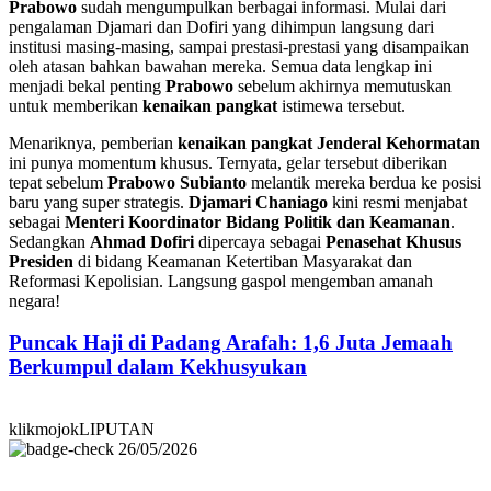
Prabowo
sudah mengumpulkan berbagai informasi. Mulai dari
pengalaman Djamari dan Dofiri yang dihimpun langsung dari
institusi masing-masing, sampai prestasi-prestasi yang disampaikan
oleh atasan bahkan bawahan mereka. Semua data lengkap ini
menjadi bekal penting
Prabowo
sebelum akhirnya memutuskan
untuk memberikan
kenaikan pangkat
istimewa tersebut.
Menariknya, pemberian
kenaikan pangkat Jenderal Kehormatan
ini punya momentum khusus. Ternyata, gelar tersebut diberikan
tepat sebelum
Prabowo Subianto
melantik mereka berdua ke posisi
baru yang super strategis.
Djamari Chaniago
kini resmi menjabat
sebagai
Menteri Koordinator Bidang Politik dan Keamanan
.
Sedangkan
Ahmad Dofiri
dipercaya sebagai
Penasehat Khusus
Presiden
di bidang Keamanan Ketertiban Masyarakat dan
Reformasi Kepolisian. Langsung gaspol mengemban amanah
negara!
Puncak Haji di Padang Arafah: 1,6 Juta Jemaah
Berkumpul dalam Kekhusyukan
klikmojokLIPUTAN
26/05/2026