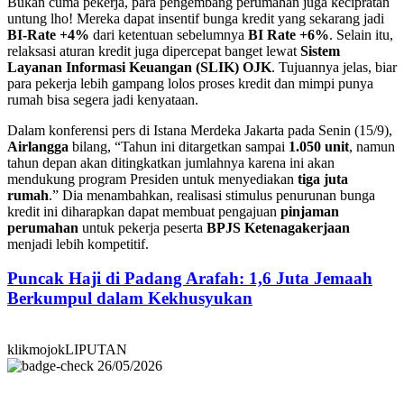
Bukan cuma pekerja, para pengembang perumahan juga kecipratan
untung lho! Mereka dapat insentif bunga kredit yang sekarang jadi
BI-Rate +4%
dari ketentuan sebelumnya
BI Rate +6%
. Selain itu,
relaksasi aturan kredit juga dipercepat banget lewat
Sistem
Layanan Informasi Keuangan (SLIK) OJK
. Tujuannya jelas, biar
para pekerja lebih gampang lolos proses kredit dan mimpi punya
rumah bisa segera jadi kenyataan.
Dalam konferensi pers di Istana Merdeka Jakarta pada Senin (15/9),
Airlangga
bilang, “Tahun ini ditargetkan sampai
1.050 unit
, namun
tahun depan akan ditingkatkan jumlahnya karena ini akan
mendukung program Presiden untuk menyediakan
tiga juta
rumah
.” Dia menambahkan, realisasi stimulus penurunan bunga
kredit ini diharapkan dapat membuat pengajuan
pinjaman
perumahan
untuk pekerja peserta
BPJS Ketenagakerjaan
menjadi lebih kompetitif.
Puncak Haji di Padang Arafah: 1,6 Juta Jemaah
Berkumpul dalam Kekhusyukan
klikmojokLIPUTAN
26/05/2026