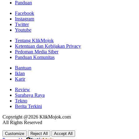
Panduan
Facebook
Instagram
Twitter
Youtube
Tentang KlikMojok
Ketentuan dan Kebijakan Privacy
Pedoman Media Siber
Panduan Komunitas
Bantuan
Iklan
Karir
Review
Surabaya Raya
Tekno
Berita Terkini
Copyright @2026 KlikMojok.com
All Rights Reserved
Customize
Reject All
Accept All