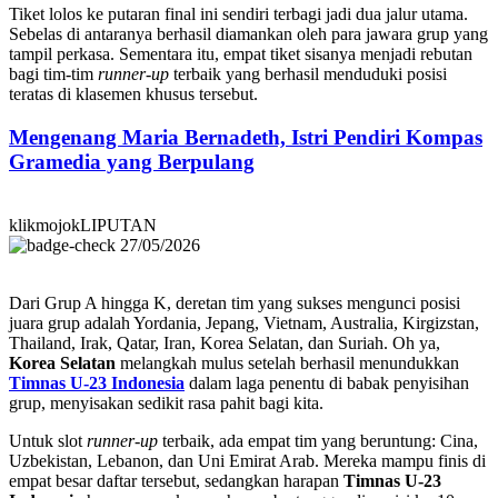
Tiket lolos ke putaran final ini sendiri terbagi jadi dua jalur utama.
Sebelas di antaranya berhasil diamankan oleh para jawara grup yang
tampil perkasa. Sementara itu, empat tiket sisanya menjadi rebutan
bagi tim-tim
runner-up
terbaik yang berhasil menduduki posisi
teratas di klasemen khusus tersebut.
Mengenang Maria Bernadeth, Istri Pendiri Kompas
Gramedia yang Berpulang
klikmojokLIPUTAN
27/05/2026
Dari Grup A hingga K, deretan tim yang sukses mengunci posisi
juara grup adalah Yordania, Jepang, Vietnam, Australia, Kirgizstan,
Thailand, Irak, Qatar, Iran, Korea Selatan, dan Suriah. Oh ya,
Korea Selatan
melangkah mulus setelah berhasil menundukkan
Timnas U-23 Indonesia
dalam laga penentu di babak penyisihan
grup, menyisakan sedikit rasa pahit bagi kita.
Untuk slot
runner-up
terbaik, ada empat tim yang beruntung: Cina,
Uzbekistan, Lebanon, dan Uni Emirat Arab. Mereka mampu finis di
empat besar daftar tersebut, sedangkan harapan
Timnas U-23