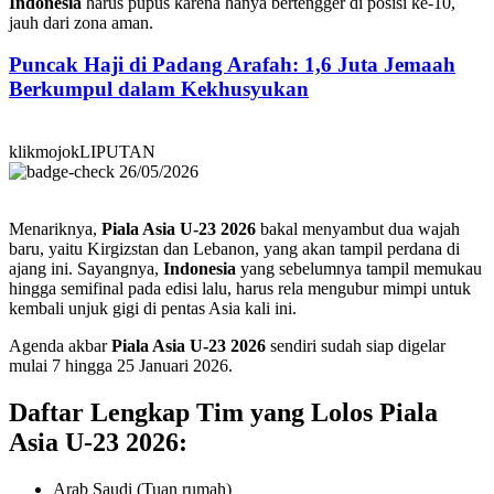
Indonesia
harus pupus karena hanya bertengger di posisi ke-10,
jauh dari zona aman.
Puncak Haji di Padang Arafah: 1,6 Juta Jemaah
Berkumpul dalam Kekhusyukan
klikmojokLIPUTAN
26/05/2026
Menariknya,
Piala Asia U-23 2026
bakal menyambut dua wajah
baru, yaitu Kirgizstan dan Lebanon, yang akan tampil perdana di
ajang ini. Sayangnya,
Indonesia
yang sebelumnya tampil memukau
hingga semifinal pada edisi lalu, harus rela mengubur mimpi untuk
kembali unjuk gigi di pentas Asia kali ini.
Agenda akbar
Piala Asia U-23 2026
sendiri sudah siap digelar
mulai 7 hingga 25 Januari 2026.
Daftar Lengkap Tim yang Lolos Piala
Asia U-23 2026:
Arab Saudi (Tuan rumah)