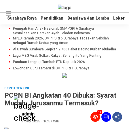
Surabaya Raya
Surabaya Raya
Pendidikan
Pendidikan
Beasiswa dan Lomba
Beasiswa dan Lomba
Loker
Loker
Peringati Hari Anak Nasional, SMP PGRI 6 Surabaya
Sosialisasikan Gerakan Ayah Teladan Indonesia
MPLS Ramah 2026, SMP PGRI 6 Surabaya Tegaskan Sekolah
sebagai Rumah Kedua yang Aman
Al Uswah Surabaya Bagikan 2.700 Paket Daging Kurban Iduladha
Lagu MBG Viral, Golkar: Rakyat Senang itu Yang Penting
Panduan Lengkap Tambah PTK Dapodik 2026
Lowongan Guru Terbaru di SMP PGRI 1 Surabaya
BERITA TERKINI
PCPN BI Angkatan 40 Dibuka: Syarat
Mudah, Jurusanmu Termasuk?
19
admin
7 Sep 2025 - 16:57 WIB