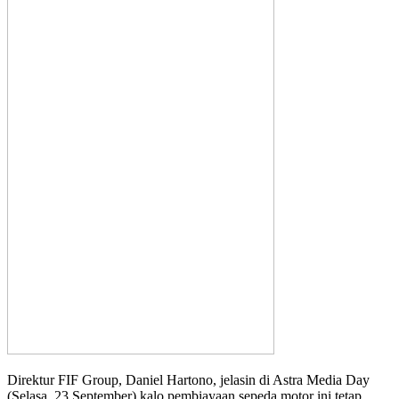
Direktur FIF Group, Daniel Hartono, jelasin di Astra Media Day
(Selasa, 23 September) kalo pembiayaan sepeda motor ini tetap