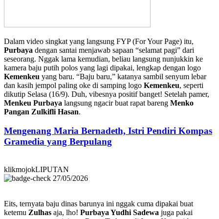
Dalam video singkat yang langsung FYP (For Your Page) itu,
Purbaya
dengan santai menjawab sapaan “selamat pagi” dari
seseorang. Nggak lama kemudian, beliau langsung nunjukkin ke
kamera baju putih polos yang lagi dipakai, lengkap dengan logo
Kemenkeu
yang baru. “Baju baru,” katanya sambil senyum lebar
dan kasih jempol paling oke di samping logo
Kemenkeu
, seperti
dikutip Selasa (16/9). Duh, vibesnya positif banget! Setelah pamer,
Menkeu Purbaya
langsung ngacir buat rapat bareng
Menko
Pangan Zulkifli Hasan
.
Mengenang Maria Bernadeth, Istri Pendiri Kompas
Gramedia yang Berpulang
klikmojokLIPUTAN
27/05/2026
Eits, ternyata baju dinas barunya ini nggak cuma dipakai buat
ketemu
Zulhas
aja, lho!
Purbaya Yudhi Sadewa
juga pakai