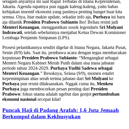
seragam anyarnya ini saat Rapat Terbatas di Istana Kepresidenan,
Jakarta. Agenda rapatnya pun nggak kaleng-kaleng, yaitu bahas
kebijakan insentif ekonomi yang pastinya penting banget buat kita
semua. Oiya, biar makin update, sekadar info aja,
Purbaya
ini baru
aja dilantik
Presiden Prabowo Subianto
lho! Beliau resmi jadi
Menteri Keuangan
, menggantikan sosok legendaris
Sri Mulyani
Indrawati
, setelah sebelumnya menjabat Ketua Dewan Komisioner
Lembaga Penjamin Simpanan (LPS).
Prosesi pelantikannya sendiri digelar di Istana Negara, Jakarta Pusat,
Senin (8/9) lalu. Saat itu, pembawa acara dengan tegas membacakan
keputusan
Presiden Prabowo Subianto
: “Mengangkat sebagai
Menteri Negara Kabinet Merah Putih dalam sisa masa jabatan
periode tahun 2024-2029.
Purbaya Yudhi Sadewa sebagai
Menteri Keuangan
.” Besoknya, Selasa (9/9), momen estafet
kepemimpinan alias serah terima jabatan dari
Sri Mulyani
ke
Purbaya
pun resmi dilaksanakan. Nggak cuma itu,
Menkeu
Purbaya
juga membocorkan pesan penting dari
Presiden
Prabowo
: fokus utama adalah ngebut dan genjot
pertumbuhan
ekonomi nasional
secepat kilat!
Puncak Haji di Padang Arafah: 1,6 Juta Jemaah
Berkumpul dalam Kekhusyukan