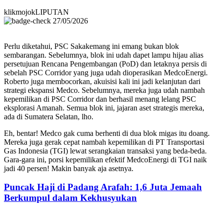
klikmojokLIPUTAN
27/05/2026
Perlu diketahui, PSC Sakakemang ini emang bukan blok
sembarangan. Sebelumnya, blok ini udah dapet lampu hijau alias
persetujuan Rencana Pengembangan (PoD) dan letaknya persis di
sebelah PSC Corridor yang juga udah dioperasikan MedcoEnergi.
Roberto juga membocorkan, akuisisi kali ini jadi kelanjutan dari
strategi ekspansi Medco. Sebelumnya, mereka juga udah nambah
kepemilikan di PSC Corridor dan berhasil menang lelang PSC
eksplorasi Amanah. Semua blok ini, jajaran aset strategis mereka,
ada di Sumatera Selatan, lho.
Eh, bentar! Medco gak cuma berhenti di dua blok migas itu doang.
Mereka juga gerak cepat nambah kepemilikan di PT Transportasi
Gas Indonesia (TGI) lewat serangkaian transaksi yang beda-beda.
Gara-gara ini, porsi kepemilikan efektif MedcoEnergi di TGI naik
jadi 40 persen! Makin banyak aja asetnya.
Puncak Haji di Padang Arafah: 1,6 Juta Jemaah
Berkumpul dalam Kekhusyukan