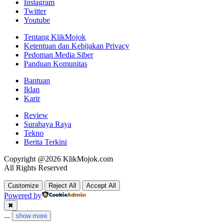
Instagram
Twitter
Youtube
Tentang KlikMojok
Ketentuan dan Kebijakan Privacy
Pedoman Media Siber
Panduan Komunitas
Bantuan
Iklan
Karir
Review
Surabaya Raya
Tekno
Berita Terkini
Copyright @2026 KlikMojok.com
All Rights Reserved
Customize
Reject All
Accept All
Powered by
✖
...
show more