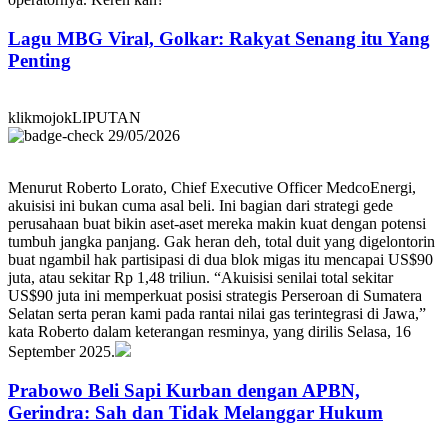
Lagu MBG Viral, Golkar: Rakyat Senang itu Yang
Penting
klikmojokLIPUTAN
29/05/2026
Menurut Roberto Lorato, Chief Executive Officer MedcoEnergi,
akuisisi ini bukan cuma asal beli. Ini bagian dari strategi gede
perusahaan buat bikin aset-aset mereka makin kuat dengan potensi
tumbuh jangka panjang. Gak heran deh, total duit yang digelontorin
buat ngambil hak partisipasi di dua blok migas itu mencapai US$90
juta, atau sekitar Rp 1,48 triliun. “Akuisisi senilai total sekitar
US$90 juta ini memperkuat posisi strategis Perseroan di Sumatera
Selatan serta peran kami pada rantai nilai gas terintegrasi di Jawa,”
kata Roberto dalam keterangan resminya, yang dirilis Selasa, 16
September 2025.
Prabowo Beli Sapi Kurban dengan APBN,
Gerindra: Sah dan Tidak Melanggar Hukum