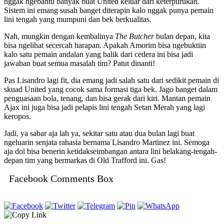
nggak ngebantu banyak buat United keluar dari keterpurukan.
Sistem ini emang susah banget diterapin kalo nggak punya pemain
lini tengah yang mumpuni dan bek berkualitas.
Nah, mungkin dengan kembalinya
The Butcher
bulan depan, kita
bisa ngelihat secercah harapan. Apakah Amorim bisa ngebuktiin
kalo satu pemain andalan yang balik dari cedera ini bisa jadi
jawaban buat semua masalah tim? Patut dinanti!
Pas Lisandro lagi fit, dia emang jadi salah satu dari sedikit pemain di
skuad United yang cocok sama formasi tiga bek. Jago banget dalam
penguasaan bola, tenang, dan bisa gerak dari kiri. Mantan pemain
Ajax ini juga bisa jadi pelapis lini tengah Setan Merah yang lagi
keropos.
Jadi, ya sabar aja lah ya, sekitar satu atau dua bulan lagi buat
ngeluarin senjata rahasia bernama Lisandro Martinez ini. Semoga
aja doi bisa benerin ketidakseimbangan antara lini belakang-tengah-
depan tim yang bermarkas di Old Trafford ini. Gas!
Facebook Comments Box