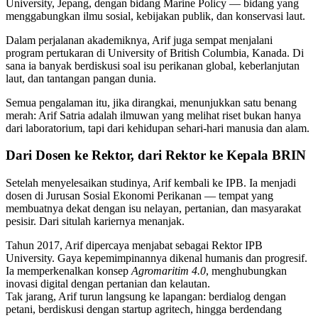
University, Jepang, dengan bidang Marine Policy — bidang yang
menggabungkan ilmu sosial, kebijakan publik, dan konservasi laut.
Dalam perjalanan akademiknya, Arif juga sempat menjalani
program pertukaran di University of British Columbia, Kanada. Di
sana ia banyak berdiskusi soal isu perikanan global, keberlanjutan
laut, dan tantangan pangan dunia.
Semua pengalaman itu, jika dirangkai, menunjukkan satu benang
merah: Arif Satria adalah ilmuwan yang melihat riset bukan hanya
dari laboratorium, tapi dari kehidupan sehari-hari manusia dan alam.
Dari Dosen ke Rektor, dari Rektor ke Kepala BRIN
Setelah menyelesaikan studinya, Arif kembali ke IPB. Ia menjadi
dosen di Jurusan Sosial Ekonomi Perikanan — tempat yang
membuatnya dekat dengan isu nelayan, pertanian, dan masyarakat
pesisir. Dari situlah kariernya menanjak.
Tahun 2017, Arif dipercaya menjabat sebagai Rektor IPB
University. Gaya kepemimpinannya dikenal humanis dan progresif.
Ia memperkenalkan konsep
Agromaritim 4.0
, menghubungkan
inovasi digital dengan pertanian dan kelautan.
Tak jarang, Arif turun langsung ke lapangan: berdialog dengan
petani, berdiskusi dengan startup agritech, hingga berdendang