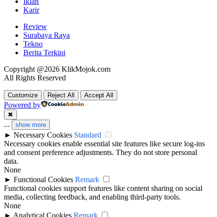
Iklan
Karir
Review
Surabaya Raya
Tekno
Berita Terkini
Copyright @2026 KlikMojok.com
All Rights Reserved
Customize
Reject All
Accept All
Powered by
✖
...
show more
►
Necessary Cookies
Standard
Necessary cookies enable essential site features like secure log-ins
and consent preference adjustments. They do not store personal
data.
None
►
Functional Cookies
Remark
Functional cookies support features like content sharing on social
media, collecting feedback, and enabling third-party tools.
None
►
Analytical Cookies
Remark