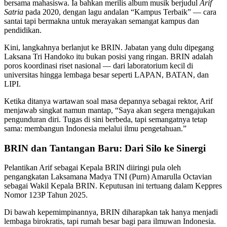
bersama mahasiswa. Ia bahkan merilis album musik berjudul
Arif
Satria
pada 2020, dengan lagu andalan “Kampus Terbaik” — cara
santai tapi bermakna untuk merayakan semangat kampus dan
pendidikan.
Kini, langkahnya berlanjut ke BRIN. Jabatan yang dulu dipegang
Laksana Tri Handoko itu bukan posisi yang ringan. BRIN adalah
poros koordinasi riset nasional — dari laboratorium kecil di
universitas hingga lembaga besar seperti LAPAN, BATAN, dan
LIPI.
Ketika ditanya wartawan soal masa depannya sebagai rektor, Arif
menjawab singkat namun mantap, “Saya akan segera mengajukan
pengunduran diri. Tugas di sini berbeda, tapi semangatnya tetap
sama: membangun Indonesia melalui ilmu pengetahuan.”
BRIN dan Tantangan Baru: Dari Silo ke Sinergi
Pelantikan Arif sebagai Kepala BRIN diiringi pula oleh
pengangkatan Laksamana Madya TNI (Purn) Amarulla Octavian
sebagai Wakil Kepala BRIN. Keputusan ini tertuang dalam Keppres
Nomor 123P Tahun 2025.
Di bawah kepemimpinannya, BRIN diharapkan tak hanya menjadi
lembaga birokratis, tapi rumah besar bagi para ilmuwan Indonesia.