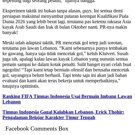
terpenting bagi seorang pelatih,” ujarnya bangga.
Eksperimen taktik ini bukan tanpa alasan,
guys
. Ini semua demi
persiapan maksimal menyambut putaran keempat Kualifikasi Piala
Dunia 2026 yang lebih berat lagi, terutama pas ketemu raksasa Asia
kayak Arab Saudi dan Irak di bulan Oktober nanti. PR-nya makin
banyak!
Meski udah adaptasi taktik, PR mencetak gol tetep jadi sorotan,
terutama pas lawan Lebanon. “Kami sebenarnya punya tembakan
ke gawang, hanya saja tidak mencetak gol,” keluh Kluivert. Susah
juga sih, apalagi kalau lawan kayak Lebanon yang nurunin semua
pemain sampai ke dalam kotak penalti. Sulit banget nyari celah buat
ngegolin! “Tapi kami tetap bermain ofensif dan berusaha mencetak
gol, sayangnya belum berhasil. Tapi tentu saja ini akan jadi bahan
evaluasi dan kami akan terus bekerja untuk memperbaikinya,”
tutupnya optimistis.
Ranking FIFA Timnas Indonesia Usai Bermain Imbang Lawan
Lebanon
Timnas Indonesia Gagal Kalahkan Lebanon, Erick Thohir:
Pengalaman Belajar Karakter Timur Tengah
Facebook Comments Box