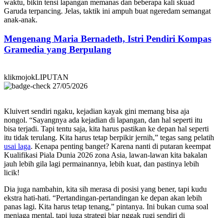
waktu, bikin tensi lapangan memanas dan beberapa kali skuad
Garuda terpancing. Jelas, taktik ini ampuh buat ngeredam semangat
anak-anak.
Mengenang Maria Bernadeth, Istri Pendiri Kompas
Gramedia yang Berpulang
klikmojokLIPUTAN
27/05/2026
Kluivert sendiri ngaku, kejadian kayak gini memang bisa aja
nongol. “Sayangnya ada kejadian di lapangan, dan hal seperti itu
bisa terjadi. Tapi tentu saja, kita harus pastikan ke depan hal seperti
itu tidak terulang. Kita harus tetap berpikir jernih,” tegas sang pelatih
usai laga
. Kenapa penting banget? Karena nanti di putaran keempat
Kualifikasi Piala Dunia 2026 zona Asia, lawan-lawan kita bakalan
jauh lebih gila lagi permainannya, lebih kuat, dan pastinya lebih
licik!
Dia juga nambahin, kita sih merasa di posisi yang bener, tapi kudu
ekstra hati-hati. “Pertandingan-pertandingan ke depan akan lebih
panas lagi. Kita harus tetap tenang,” pintanya. Ini bukan cuma soal
menjaga mental, tapi juga strategi biar nggak rugi sendiri di