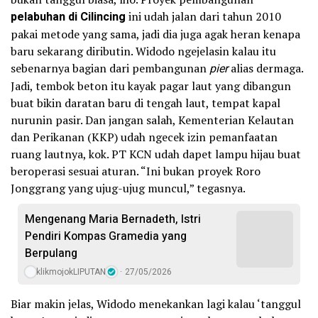
pelabuhan di Cilincing
ini udah jalan dari tahun 2010
pakai metode yang sama, jadi dia juga agak heran kenapa
baru sekarang diributin. Widodo ngejelasin kalau itu
sebenarnya bagian dari pembangunan
pier
alias dermaga.
Jadi, tembok beton itu kayak pagar laut yang dibangun
buat bikin daratan baru di tengah laut, tempat kapal
nurunin pasir. Dan jangan salah, Kementerian Kelautan
dan Perikanan (KKP) udah ngecek izin pemanfaatan
ruang lautnya, kok. PT KCN udah dapet lampu hijau buat
beroperasi sesuai aturan. “Ini bukan proyek Roro
Jonggrang yang ujug-ujug muncul,” tegasnya.
Mengenang Maria Bernadeth, Istri
Pendiri Kompas Gramedia yang
Berpulang
klikmojokLIPUTAN
27/05/2026
Biar makin jelas, Widodo menekankan lagi kalau ‘tanggul