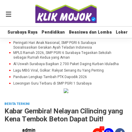
Surabaya Raya
Surabaya Raya
Pendidikan
Pendidikan
Beasiswa dan Lomba
Beasiswa dan Lomba
Loker
Loker
Peringati Hari Anak Nasional, SMP PGRI 6 Surabaya
Sosialisasikan Gerakan Ayah Teladan Indonesia
MPLS Ramah 2026, SMP PGRI 6 Surabaya Tegaskan Sekolah
sebagai Rumah Kedua yang Aman
Al Uswah Surabaya Bagikan 2.700 Paket Daging Kurban Iduladha
Lagu MBG Viral, Golkar: Rakyat Senang itu Yang Penting
Panduan Lengkap Tambah PTK Dapodik 2026
Lowongan Guru Terbaru di SMP PGRI 1 Surabaya
BERITA TERKINI
Kabar Gembira! Nelayan Cilincing yang
Kena Tembok Beton Dapat Duit!
17
admin