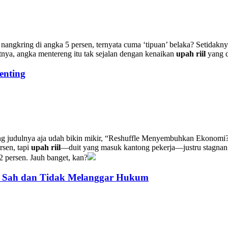
angkring di angka 5 persen, ternyata cuma ‘tipuan’ belaka? Setidaknya
nya, angka mentereng itu tak sejalan dengan kenaikan
upah riil
yang d
enting
g judulnya aja udah bikin mikir, “Reshuffle Menyembuhkan Ekonomi?”,
rsen, tapi
upah riil
—duit yang masuk kantong pekerja—justru stagnan. 
 persen. Jauh banget, kan?
: Sah dan Tidak Melanggar Hukum