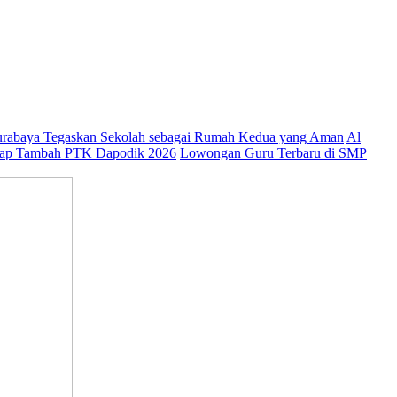
abaya Tegaskan Sekolah sebagai Rumah Kedua yang Aman
Al
ap Tambah PTK Dapodik 2026
Lowongan Guru Terbaru di SMP