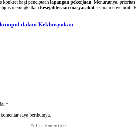
s konkret bagi penciptaan
lapangan pekerjaan
. Menurutnya, priorita
aligus meningkatkan
kesejahteraan masyarakat
secara menyeluruh. B
erkumpul dalam Kekhusyukan
dai
*
 komentar saya berikutnya.