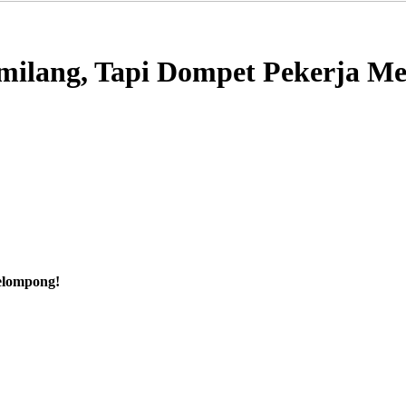
milang, Tapi Dompet Pekerja M
elompong!