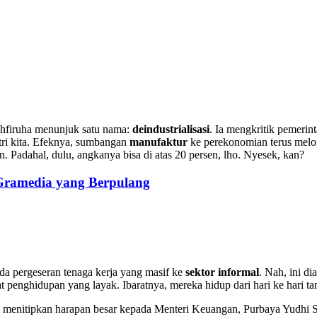
hfiruha menunjuk satu nama:
deindustrialisasi
. Ia mengkritik pemerint
stri kita. Efeknya, sumbangan
manufaktur
ke perekonomian terus melor
. Padahal, dulu, angkanya bisa di atas 20 persen, lho. Nyesek, kan?
 Gramedia yang Berpulang
ada pergeseran tenaga kerja yang masif ke
sektor informal
. Nah, ini d
at penghidupan yang layak. Ibaratnya, mereka hidup dari hari ke hari ta
u menitipkan harapan besar kepada Menteri Keuangan, Purbaya Yudhi