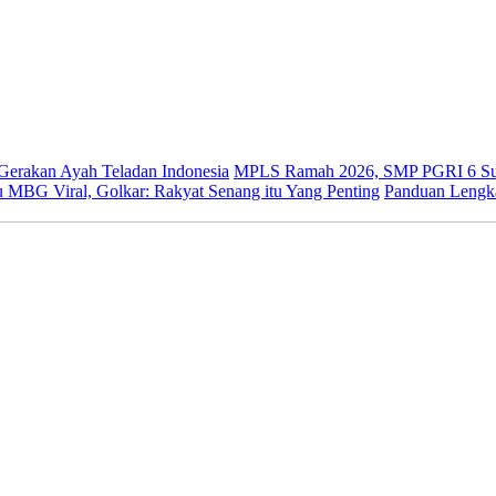
 Gerakan Ayah Teladan Indonesia
MPLS Ramah 2026, SMP PGRI 6 Sur
 MBG Viral, Golkar: Rakyat Senang itu Yang Penting
Panduan Lengk