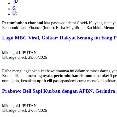
Pertumbuhan ekonomi
kita pasca-pandemi Covid-19, yang katanya n
Economics and Finance (Indef), Eisha Maghfiruha Rachbini. Menurut
Lagu MBG Viral, Golkar: Rakyat Senang itu Yang P
klikmojokLIPUTAN
29/05/2026
Eisha mengungkapkan kekhawatirannya ini dalam seminar daring yan
Kontradiksi itu memang nyata:
pertumbuhan ekonomi
meroket 5 pe
nunjukkin, kenaikan
upah riil
pascapandemi cuma mentok di sekitar 2
Prabowo Beli Sapi Kurban dengan APBN, Gerindra
klikmojokLIPUTAN
27/05/2026