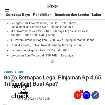
Surabaya Raya
Surabaya Raya
Pendidikan
Pendidikan
Beasiswa dan Lomba
Beasiswa dan Lomba
Loker
Loker
Peringati Hari Anak Nasional, SMP PGRI 6 Surabaya
Sosialisasikan Gerakan Ayah Teladan Indonesia
MPLS Ramah 2026, SMP PGRI 6 Surabaya Tegaskan Sekolah
sebagai Rumah Kedua yang Aman
Al Uswah Surabaya Bagikan 2.700 Paket Daging Kurban Iduladha
Lagu MBG Viral, Golkar: Rakyat Senang itu Yang Penting
Panduan Lengkap Tambah PTK Dapodik 2026
Lowongan Guru Terbaru di SMP PGRI 1 Surabaya
BERITA TERKINI
GoTo Bernapas Lega: Pinjaman Rp 4,65
Triliun Cair! Buat Apa?
5
admin
19 Sep 2025 - 07:50 WIB