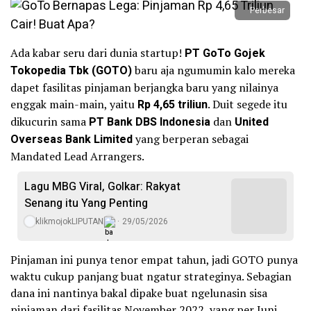
Perbesar
Ada kabar seru dari dunia startup!
PT GoTo Gojek
Tokopedia Tbk (GOTO)
baru aja ngumumin kalo mereka
dapet fasilitas pinjaman berjangka baru yang nilainya
enggak main-main, yaitu
Rp 4,65 triliun
. Duit segede itu
dikucurin sama
PT Bank DBS Indonesia
dan
United
Overseas Bank Limited
yang berperan sebagai
Mandated Lead Arrangers.
Lagu MBG Viral, Golkar: Rakyat
Senang itu Yang Penting
klikmojokLIPUTAN
29/05/2026
Pinjaman ini punya tenor empat tahun, jadi GOTO punya
waktu cukup panjang buat ngatur strateginya. Sebagian
dana ini nantinya bakal dipake buat ngelunasin sisa
pinjaman dari fasilitas November 2022, yang per Juni