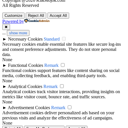
Copyright @2026 KlikMojok.com
All Rights Reserved
Customize
Reject All
Accept All
Powered by
✖
...
show more
►
Necessary Cookies
Standard
Necessary cookies enable essential site features like secure log-ins
and consent preference adjustments. They do not store personal
data.
None
►
Functional Cookies
Remark
Functional cookies support features like content sharing on social
media, collecting feedback, and enabling third-party tools.
None
►
Analytical Cookies
Remark
Analytical cookies track visitor interactions, providing insights on
metrics like visitor count, bounce rate, and traffic sources.
None
►
Advertisement Cookies
Remark
Advertisement cookies deliver personalized ads based on your
previous visits and analyze the effectiveness of ad campaigns.
None