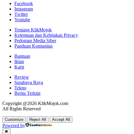
Facebook
Instagram
Twitter
Youtube
Tentang KlikMojok
Ketentuan dan Kebijakan Privacy
Pedoman Media Siber
Panduan Komunitas
Bantuan
Iklan
Karir
Review
Surabaya Raya
Tekno
Berita Terkini
Copyright @2026 KlikMojok.com
All Rights Reserved
Customize
Reject All
Accept All
Powered by
✖