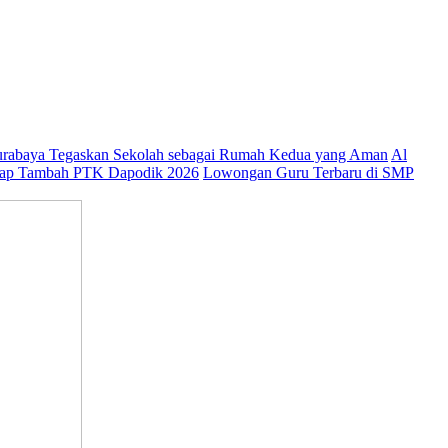
abaya Tegaskan Sekolah sebagai Rumah Kedua yang Aman
Al
ap Tambah PTK Dapodik 2026
Lowongan Guru Terbaru di SMP