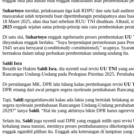
enggak bisa jadi alasan buat enggak maksimalin asas pembentukan pe
Suhartoyo
menilai, pelaksanaan tiga kali RDPU dan satu kali audien
masyarakat udah terpenuhi buat dipertimbangin pendapatnya atau bu
18 Maret 2025, alias dua hari sebelum RUU TNI disahkan. Alhasil, 
2025
enggak sejalan sama prinsip-prinsip tata cara pembentukan per
Di satu sisi,
Suhartoyo
enggak ngebenarin proses pembentukan
UU 
dinyatakan enggak berlaku. “Saya berpendapat permohonan para P
1945 secara bersyarat (
conditionally constitutional
),” ucapnya. Syarat
bermakna dalam tahap perbaikan pembentukan undang-undang itu.
Saldi Isra
Beralih ke Hakim
Saldi Isra
, dia nyentil soal revisi
UU TNI
yang awa
Rancangan Undang-Undang pada Prolegnas Prioritas 2025. Perubahan i
Di persidangan MK, DPR lalu bilang kalau pertimbangan revisi
UU 
DPR emang dari awal pengen segera nyelesain pembahasan Ranca
Tapi,
Saldi
ngegarisbawahi kalau ada fakta yang bertolak belakang a
segera nyelesain pembahasan Rancangan Undang-Undang perubaha
2029?” tanya
Saldi
. “Hal itu yang akhirnya bikin DPR harus nger
Selain itu,
Saldi
juga nyentil soal DPR yang enggak milih opsi revisi
kehalang masa transisi, mestinya proses pembahasannya dikelompok
enggak ngambil pilihan itu. Enggak ada keterangan di lampiran y