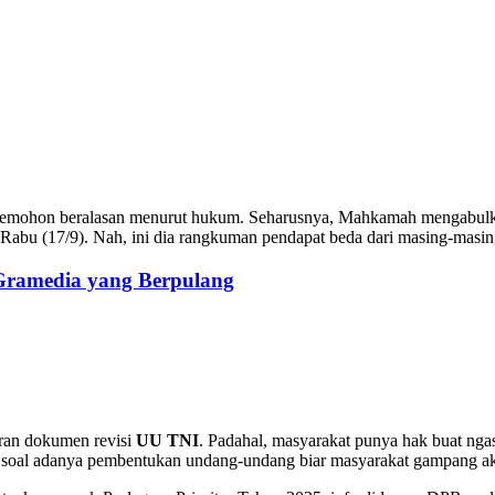
 Pemohon beralasan menurut hukum. Seharusnya, Mahkamah mengabul
abu (17/9). Nah, ini dia rangkuman pendapat beda dari masing-masin
 Gramedia yang Berpulang
aran dokumen revisi
UU TNI
. Padahal, masyarakat punya hak buat ngas
 soal adanya pembentukan undang-undang biar masyarakat gampang ak