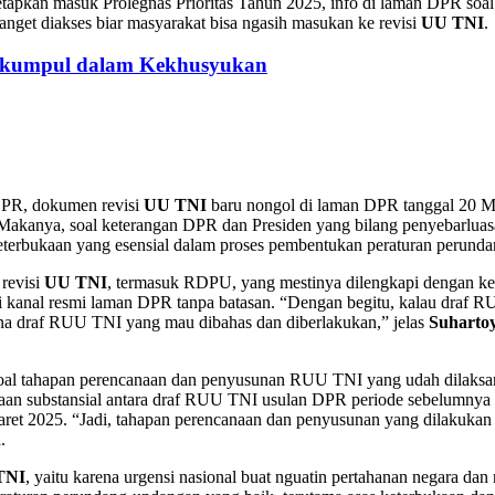
etapkan masuk Prolegnas Prioritas Tahun 2025, info di laman DPR soal
anget diakses biar masyarakat bisa ngasih masukan ke revisi
UU TNI
.
erkumpul dalam Kekhusyukan
 DPR, dokumen revisi
UU TNI
baru nongol di laman DPR tanggal 20 Mar
anya, soal keterangan DPR dan Presiden yang bilang penyebarluasan 
s keterbukaan yang esensial dalam proses pembentukan peraturan perun
 revisi
UU TNI
, termasuk RDPU, yang mestinya dilengkapi dengan kew
 kanal resmi laman DPR tanpa batasan. “Dengan begitu, kalau draf R
 mana draf RUU TNI yang mau dibahas dan diberlakukan,” jelas
Suharto
 soal tahapan perencanaan dan penyusunan RUU TNI yang udah dilak
daan substansial antara draf RUU TNI usulan DPR periode sebelumny
aret 2025. “Jadi, tahapan perencanaan dan penyusunan yang dilakukan
.
TNI
, yaitu karena urgensi nasional buat nguatin pertahanan negara d