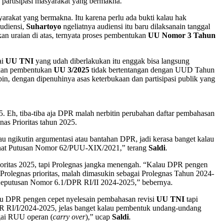
 partisipasi masyarakat yang bermakna.
yarakat yang bermakna. Itu karena perlu ada bukti kalau hak
udiensi,
Suhartoyo
ngeliatnya audiensi itu baru dilaksanain tanggal
n uraian di atas, ternyata proses pembentukan
UU Nomor 3 Tahun
ai
UU TNI
yang udah diberlakukan itu enggak bisa langsung
akan pembentukan
UU 3/2025
tidak bertentangan dengan UUD Tahun
pin, dengan dipenuhinya asas keterbukaan dan partisipasi publik yang
. Eh, tiba-tiba aja DPR malah nerbitin perubahan daftar pembahasan
nas Prioritas tahun 2025.
ngikutin argumentasi atau bantahan DPR, jadi kerasa banget kalau
anat Putusan Nomor 62/PUU-XIX/2021,” terang
Saldi
.
oritas 2025, tapi Prolegnas jangka menengah. “Kalau DPR pengen
Prolegnas prioritas, malah dimasukin sebagai Prolegnas Tahun 2024-
Keputusan Nomor 6.1/DPR RI/II 2024-2025,” bebernya.
lau DPR pengen cepet nyelesain pembahasan revisi
UU TNI
tapi
RI/I/2024-2025, jelas banget kalau pembentuk undang-undang
ai RUU operan (
carry over
),” ucap
Saldi
.