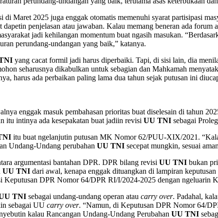
raturan perundang-undangan yang baik, terutama asas keterbukaan dan
si di Maret 2025 juga enggak otomatis memenuhi syarat partisipasi mas
at dapetin penjelasan atau jawaban. Kalau memang beneran ada forum a
masyarakat jadi kehilangan momentum buat ngasih masukan. “Berdasarka
aturan perundang-undangan yang baik,” katanya.
TNI
yang cacat formil jadi harus diperbaiki. Tapi, di sisi lain, dia menil
emohon seharusnya dikabulkan untuk sebagian dan Mahkamah menyat
nya, harus ada perbaikan paling lama dua tahun sejak putusan ini diuca
lnya enggak masuk pembahasan prioritas buat diselesain di tahun 2025
tu intinya ada kesepakatan buat jadiin revisi
UU TNI
sebagai Proleg
TNI
itu buat ngelanjutin putusan MK Nomor 62/PUU-XIX/2021. “Kalau 
ngan Undang-Undang perubahan
UU TNI
secepat mungkin, sesuai am
ntara argumentasi bantahan DPR. DPR bilang revisi
UU TNI
bukan pri
n
UU TNI
dari awal, kenapa enggak dituangkan di lampiran keputusan 
evisi Keputusan DPR Nomor 64/DPR RI/I/2024-2025 dengan ngeluarin 
UU TNI
sebagai undang-undang operan atau
carry over
. Padahal, ka
kin sebagai UU
carry over
. “Namun, di Keputusan DPR Nomor 64/DPR 
ang nyebutin kalau Rancangan Undang-Undang Perubahan
UU TNI
sebag