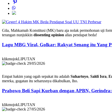
Perbesar
Gila, Mahkamah Konstitusi (MK) baru aja nolak permohonan uji formi
terangan nunjukkin
dissenting opinion
alias pendapat beda!
Lagu MBG Viral, Golkar: Rakyat Senang itu Yang P
klikmojokLIPUTAN
29/05/2026
Empat hakim yang ogah sepakat itu adalah
Suhartoyo
,
Saldi Isra
,
E
mereka, gugatan itu seharusnya dikabulkan, lho.
Prabowo Beli Sapi Kurban dengan APBN, Gerindra
klikmojokLIPUTAN
27/05/2026