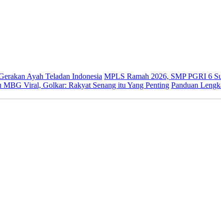
 Gerakan Ayah Teladan Indonesia
MPLS Ramah 2026, SMP PGRI 6 Sur
 MBG Viral, Golkar: Rakyat Senang itu Yang Penting
Panduan Lengk