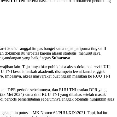
 revisi
UU TNI
beserta naskah akademik dan dokumen pendukung
et 2025. Tanggal itu pas banget sama rapat paripurna tingkat II
dokumen itu terbatas karena alasan strategis, menurut saya
dang-undangan yang baik,” tegas
Suhartoyo
.
ajiban lain. Tujuannya biar publik bisa akses dokumen revisi
UU
UU TNI beserta naskah akademik disampein lewat kanal enggak
yo
. Imbasnya, akses masyarakat buat ngasih masukan ke RUU TNI
sanain DPR periode sebelumnya, dan RUU TNI usulan DPR yang
a (28 Mei 2024) sama draf RUU TNI yang dibahas setelah masuk
 di periode pemerintahan sebelumnya enggak otomatis nunjukkin asas
an ngelanjutin putusan MK Nomor 62/PUU-XIX/2021. Tapi, hal itu