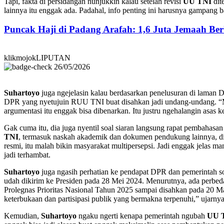
Tapi, fakta di persidangan nunjukkin kalau setelah revisi
UU TNI
dit
lainnya itu enggak ada. Padahal, info penting ini harusnya gampang b
Puncak Haji di Padang Arafah: 1,6 Juta Jemaah B
klikmojokLIPUTAN
26/05/2026
Suhartoyo
juga ngejelasin kalau berdasarkan penelusuran di laman
DPR yang nyetujuin RUU TNI buat disahkan jadi undang-undang. “Mak
argumentasi itu enggak bisa dibenarkan. Itu justru ngehalangin asa
Gak cuma itu, dia juga nyentil soal siaran langsung rapat pembahasan
TNI
, termasuk naskah akademik dan dokumen pendukung lainnya, di
resmi, itu malah bikin masyarakat multipersepsi. Jadi enggak jelas
jadi terhambat.
Suhartoyo
juga ngasih perhatian ke pendapat DPR dan pemerintah
udah dikirim ke Presiden pada 28 Mei 2024. Menurutnya, ada perbe
Prolegnas Prioritas Nasional Tahun 2025 sampai disahkan pada 20 M
keterbukaan dan partisipasi publik yang bermakna terpenuhi,” ujarnya
Kemudian,
Suhartoyo
ngaku ngerti kenapa pemerintah ngubah
UU 