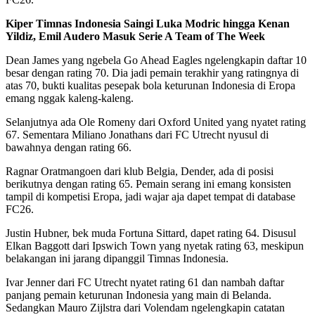
Kiper Timnas Indonesia Saingi Luka Modric hingga Kenan
Yildiz, Emil Audero Masuk Serie A Team of The Week
Dean James yang ngebela Go Ahead Eagles ngelengkapin daftar 10
besar dengan rating 70. Dia jadi pemain terakhir yang ratingnya di
atas 70, bukti kualitas pesepak bola keturunan Indonesia di Eropa
emang nggak kaleng-kaleng.
Selanjutnya ada Ole Romeny dari Oxford United yang nyatet rating
67. Sementara Miliano Jonathans dari FC Utrecht nyusul di
bawahnya dengan rating 66.
Ragnar Oratmangoen dari klub Belgia, Dender, ada di posisi
berikutnya dengan rating 65. Pemain serang ini emang konsisten
tampil di kompetisi Eropa, jadi wajar aja dapet tempat di database
FC26.
Justin Hubner, bek muda Fortuna Sittard, dapet rating 64. Disusul
Elkan Baggott dari Ipswich Town yang nyetak rating 63, meskipun
belakangan ini jarang dipanggil Timnas Indonesia.
Ivar Jenner dari FC Utrecht nyatet rating 61 dan nambah daftar
panjang pemain keturunan Indonesia yang main di Belanda.
Sedangkan Mauro Zijlstra dari Volendam ngelengkapin catatan