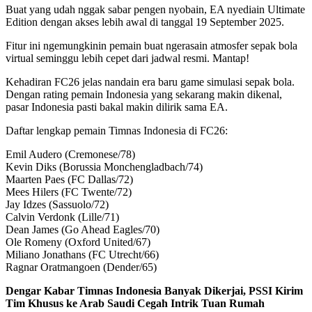
Buat yang udah nggak sabar pengen nyobain, EA nyediain Ultimate
Edition dengan akses lebih awal di tanggal 19 September 2025.
Fitur ini ngemungkinin pemain buat ngerasain atmosfer sepak bola
virtual seminggu lebih cepet dari jadwal resmi. Mantap!
Kehadiran FC26 jelas nandain era baru game simulasi sepak bola.
Dengan rating pemain Indonesia yang sekarang makin dikenal,
pasar Indonesia pasti bakal makin dilirik sama EA.
Daftar lengkap pemain Timnas Indonesia di FC26:
Emil Audero (Cremonese/78)
Kevin Diks (Borussia Monchengladbach/74)
Maarten Paes (FC Dallas/72)
Mees Hilers (FC Twente/72)
Jay Idzes (Sassuolo/72)
Calvin Verdonk (Lille/71)
Dean James (Go Ahead Eagles/70)
Ole Romeny (Oxford United/67)
Miliano Jonathans (FC Utrecht/66)
Ragnar Oratmangoen (Dender/65)
Dengar Kabar Timnas Indonesia Banyak Dikerjai, PSSI Kirim
Tim Khusus ke Arab Saudi Cegah Intrik Tuan Rumah