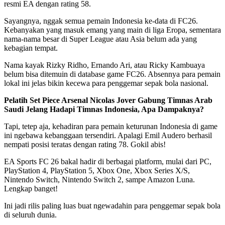
resmi EA dengan rating 58.
Sayangnya, nggak semua pemain Indonesia ke-data di FC26.
Kebanyakan yang masuk emang yang main di liga Eropa, sementara
nama-nama besar di Super League atau Asia belum ada yang
kebagian tempat.
Nama kayak Rizky Ridho, Ernando Ari, atau Ricky Kambuaya
belum bisa ditemuin di database game FC26. Absennya para pemain
lokal ini jelas bikin kecewa para penggemar sepak bola nasional.
Pelatih Set Piece Arsenal Nicolas Jover Gabung Timnas Arab
Saudi Jelang Hadapi Timnas Indonesia, Apa Dampaknya?
Tapi, tetep aja, kehadiran para pemain keturunan Indonesia di game
ini ngebawa kebanggaan tersendiri. Apalagi Emil Audero berhasil
nempati posisi teratas dengan rating 78. Gokil abis!
EA Sports FC 26 bakal hadir di berbagai platform, mulai dari PC,
PlayStation 4, PlayStation 5, Xbox One, Xbox Series X/S,
Nintendo Switch, Nintendo Switch 2, sampe Amazon Luna.
Lengkap banget!
Ini jadi rilis paling luas buat ngewadahin para penggemar sepak bola
di seluruh dunia.