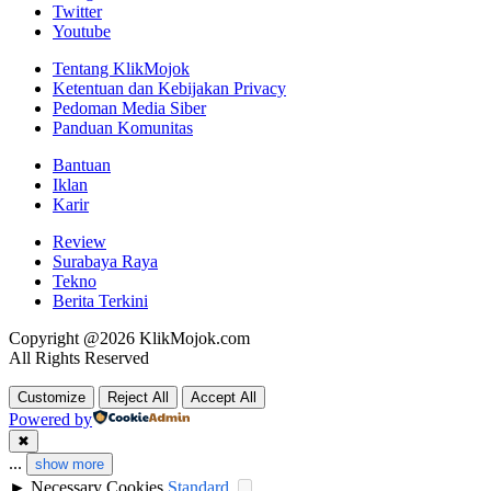
Twitter
Youtube
Tentang KlikMojok
Ketentuan dan Kebijakan Privacy
Pedoman Media Siber
Panduan Komunitas
Bantuan
Iklan
Karir
Review
Surabaya Raya
Tekno
Berita Terkini
Copyright @2026 KlikMojok.com
All Rights Reserved
Customize
Reject All
Accept All
Powered by
✖
...
show more
►
Necessary Cookies
Standard