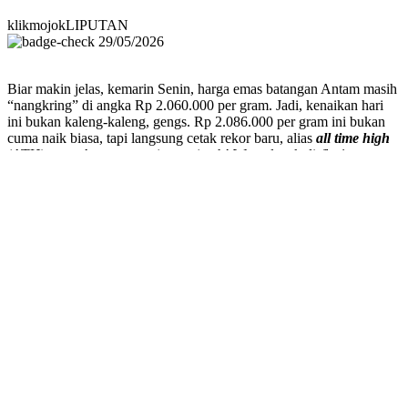
klikmojokLIPUTAN
29/05/2026
Biar makin jelas, kemarin Senin, harga emas batangan Antam masih
“nangkring” di angka Rp 2.060.000 per gram. Jadi, kenaikan hari
ini bukan kaleng-kaleng, gengs. Rp 2.086.000 per gram ini bukan
cuma naik biasa, tapi langsung cetak rekor baru, alias
all time high
(ATH) emas Antam sepanjang sejarah! Wow, layak di-
flexing
banget.
Prabowo Beli Sapi Kurban dengan APBN,
Gerindra: Sah dan Tidak Melanggar Hukum
klikmojokLIPUTAN
27/05/2026