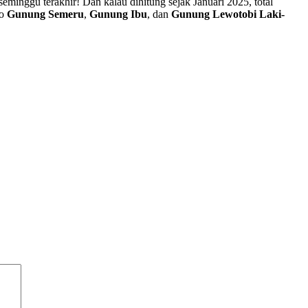
eminggu terakhir! Dan kalau dihitung sejak Januari 2025, total
io
Gunung Semeru
,
Gunung Ibu
, dan
Gunung Lewotobi Laki-