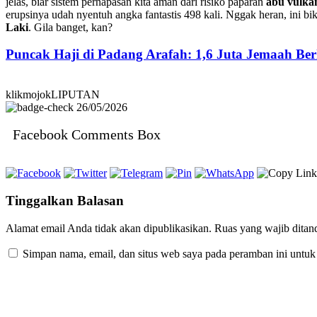
jelas, biar sistem pernapasan kita aman dari risiko paparan
abu vulka
erupsinya udah nyentuh angka fantastis 498 kali. Nggak heran, ini bi
Laki
. Gila banget, kan?
Puncak Haji di Padang Arafah: 1,6 Juta Jemaah B
klikmojokLIPUTAN
26/05/2026
Facebook Comments Box
Tinggalkan Balasan
Alamat email Anda tidak akan dipublikasikan.
Ruas yang wajib ditan
Simpan nama, email, dan situs web saya pada peramban ini untuk