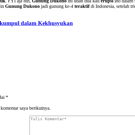
nik
. FYI aja nih,
Gunung Dukono
ini udah dua kali
erupsi
lho dalam s
kin
Gunung Dukono
jadi gunung ke-4
teraktif
di Indonesia, setelah tr
erkumpul dalam Kekhusyukan
dai
*
 komentar saya berikutnya.