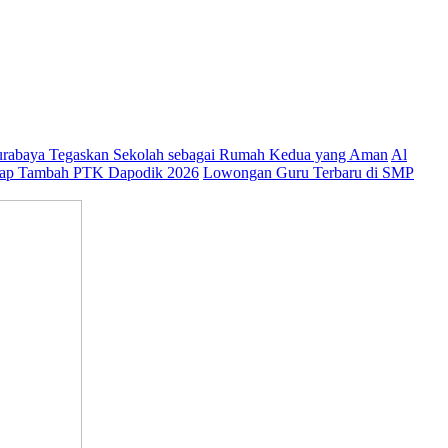
abaya Tegaskan Sekolah sebagai Rumah Kedua yang Aman
Al
ap Tambah PTK Dapodik 2026
Lowongan Guru Terbaru di SMP