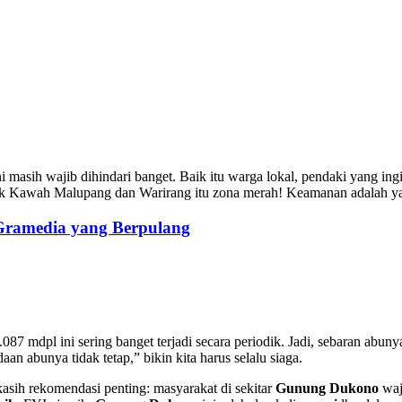
i masih wajib dihindari banget. Baik itu warga lokal, pendaki yang in
ncak Kawah Malupang dan Warirang itu zona merah! Keamanan adalah yan
 Gramedia yang Berpulang
087 mdpl ini sering banget terjadi secara periodik. Jadi, sebaran abuny
n abunya tidak tetap,” bikin kita harus selalu siaga.
asih rekomendasi penting: masyarakat di sekitar
Gunung Dukono
waj