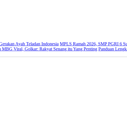
 Gerakan Ayah Teladan Indonesia
MPLS Ramah 2026, SMP PGRI 6 Sur
 MBG Viral, Golkar: Rakyat Senang itu Yang Penting
Panduan Lengk