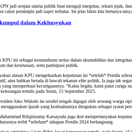
KPN jadi senjata utama publik buat menguji integritas, rekam jejak, 
 calon pemimpin jadi super terbatas. Ini jelas bikin kita bertanya-tany
erkumpul dalam Kekhusyukan
KPU ini sebagai kemunduran serius dalam akuntabilitas dan integritas
um dan kesetaraan, serta partisipasi publik.
akan alasan KPU mengeluarkan keputusan ini *setelah* Pemilu selesa
atif, atau bahkan berada di bawah tekanan elite politik. Ia juga tak 
eks yang memperkuat kecurigaannya. “Kalau begitu, kami patut curig
i keterangan tertulis pada Senin, 15 September 2025.
residen Joko Widodo itu sendiri tengah digugat oleh seorang warga sip
enggunakan ijazah yang keabsahannya diragukan sebagai syarat penc
 Muhammad Rifqinizamy Karsayuda juga ikut mempertanyakan keputus
harusnya terbit *sebelum* tahapan Pemilu 2024 berlangsung.
an setelahnya,” kata Rifqi, lewat keterangan tertulis, pada Senin, 1