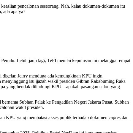
dan keaslian pencalonan seseorang. Nah, kalau dokumen-dokumen itu
a, ada apa ya?
 Pemilu. Lebih jauh lagi, TePI menilai keputusan ini melanggar empat
i digelar. Jeirry menduga ada kemungkinan KPU ingin
segan menyinggung isu ijazah wakil presiden Gibran Rakabuming Raka
a siapa yang hendak dilindungi KPU—apakah pasangan calon yang
il bernama Subhan Palak ke Pengadilan Negeri Jakarta Pusat. Subhan
alonan wakil presiden.
an KPU yang membatasi akses publik terhadap dokumen capres dan
5 September 2025. Politikus Partai NasDem ini juga menegaskan