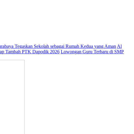
abaya Tegaskan Sekolah sebagai Rumah Kedua yang Aman
Al
ap Tambah PTK Dapodik 2026
Lowongan Guru Terbaru di SMP