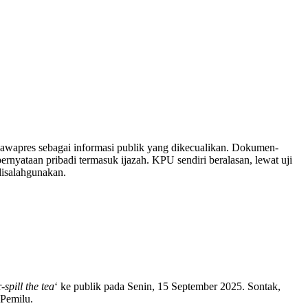
awapres sebagai informasi publik yang dikecualikan. Dokumen-
rnyataan pribadi termasuk ijazah. KPU sendiri beralasan, lewat uji
disalahgunakan.
r-
spill the tea
‘ ke publik pada Senin, 15 September 2025. Sontak,
 Pemilu.