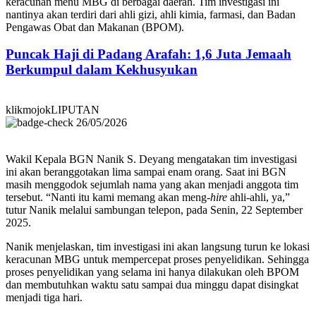
keracunan menu MBG di berbagai daerah. Tim investigasi ini
nantinya akan terdiri dari ahli gizi, ahli kimia, farmasi, dan Badan
Pengawas Obat dan Makanan (BPOM).
Puncak Haji di Padang Arafah: 1,6 Juta Jemaah
Berkumpul dalam Kekhusyukan
klikmojokLIPUTAN
26/05/2026
Wakil Kepala BGN Nanik S. Deyang mengatakan tim investigasi
ini akan beranggotakan lima sampai enam orang. Saat ini BGN
masih menggodok sejumlah nama yang akan menjadi anggota tim
tersebut. “Nanti itu kami memang akan meng-
hire
ahli-ahli, ya,”
tutur Nanik melalui sambungan telepon, pada Senin, 22 September
2025.
Nanik menjelaskan, tim investigasi ini akan langsung turun ke lokasi
keracunan MBG untuk mempercepat proses penyelidikan. Sehingga
proses penyelidikan yang selama ini hanya dilakukan oleh BPOM
dan membutuhkan waktu satu sampai dua minggu dapat disingkat
menjadi tiga hari.