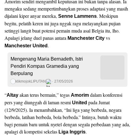
Amorim sendiri mengambil keputusan ini bukan tanpa alasan. Ia
mengaku sedang mempertimbangkan proses adaptasi yang masih
dijalani kiper anyar mereka,
. Meskipun
Senne Lammens
begitu, pelatih keren ini juga nggak ragu melayangkan pujian
setinggi langit buat potensi pemain muda asal Belgia itu, lho.
Apalagi jelang duel panas antara
vs
Manchester City
.
Manchester United
Mengenang Maria Bernadeth, Istri
Pendiri Kompas Gramedia yang
Berpulang
klikmojokLIPUTAN
27/05/2026
“
akan terus bermain,” tegas
dalam konferensi
Altay
Amorim
pers yang diunggah di laman resmi
pada Jumat
United
(12/9/2025). Ia menambahkan, “Ini liga yang berbeda, negara
berbeda, latihan berbeda, bola berbeda.” Intinya, butuh waktu
bagi pemain baru untuk nyetel dengan segala perbedaan yang ada,
apalagi di kompetisi sekelas
.
Liga Inggris