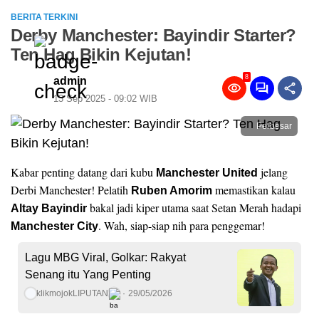
BERITA TERKINI
Derby Manchester: Bayindir Starter?
Ten Hag Bikin Kejutan!
8
admin
13 Sep 2025 - 09:02 WIB
Perbesar
Kabar penting datang dari kubu
jelang
Manchester United
Derbi Manchester! Pelatih
memastikan kalau
Ruben Amorim
bakal jadi kiper utama saat Setan Merah hadapi
Altay Bayindir
. Wah, siap-siap nih para penggemar!
Manchester City
Lagu MBG Viral, Golkar: Rakyat
Senang itu Yang Penting
klikmojokLIPUTAN
29/05/2026