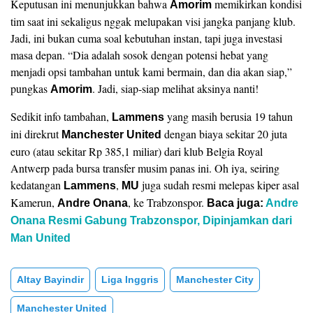
Keputusan ini menunjukkan bahwa
memikirkan kondisi
Amorim
tim saat ini sekaligus nggak melupakan visi jangka panjang klub.
Jadi, ini bukan cuma soal kebutuhan instan, tapi juga investasi
masa depan. “Dia adalah sosok dengan potensi hebat yang
menjadi opsi tambahan untuk kami bermain, dan dia akan siap,”
pungkas
. Jadi, siap-siap melihat aksinya nanti!
Amorim
Sedikit info tambahan,
yang masih berusia 19 tahun
Lammens
ini direkrut
dengan biaya sekitar 20 juta
Manchester United
euro (atau sekitar Rp 385,1 miliar) dari klub Belgia Royal
Antwerp pada bursa transfer musim panas ini. Oh iya, seiring
kedatangan
,
juga sudah resmi melepas kiper asal
Lammens
MU
Kamerun,
, ke Trabzonspor.
Andre Onana
Baca juga:
Andre
Onana Resmi Gabung Trabzonspor, Dipinjamkan dari
Man United
Altay Bayindir
Liga Inggris
Manchester City
Manchester United