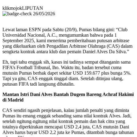
klikmojokLIPUTAN
26/05/2026
Lewat laman ESPN pada Sabtu (20/9), Pumas bilang gini: “Club
Universidad Nacional, A.C., mengumumkan bahwa pada 1
September 2025, kami menerima pemberitahuan putusan arbitrase
yang dikeluarkan oleh Pengadilan Arbitrase Olahraga (CAS) dalam
sengketa kontrak antara klub dan pemain Daniel Alves Da Silva.”
Eh, tapi tahu enggak sih, kasus ini tadinya sempat ditanganin sama
FIFA’s Football Tribunal, lho. Waktu itu, badan tersebut cuma
mutusin Pumas berhak dapet sekitar USD 159.677 plus bunga 5%.
Tapi ya gitu, CAS enggak tinggal diam. Setelah ditinjau ulang,
putusan FIFA tadi langsung dibatalin.
Mantan Istri Dani Alves Bantah Dugem Bareng Achraf Hakimi
di Madrid
CAS sendiri ngasih penjelasan, kalau jumlah penalti yang diminta
Pumas itu emang enggak sebanding sama nilai kontrak Alves. Jadi,
setelah ngitung-ngitung nilai kontrak pemain dan hak citra yang
totalnya diperkirakan mencapai USD 2,4 juta, CAS mutusin Dani
Alves harus bayar USD 2,2 juta ke Pumas, ditambah bunga tahunan