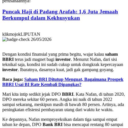
perusahaannya!
Puncak Haji di Padang Arafah: 1,6 Juta Jemaah
Berkumpul dalam Kekhusyukan
klikmojokLIPUTAN
26/05/2026
Dengan kondisi finansial yang prima begitu, wajar kalau
saham
BBRI
terus jadi magnet bagi
investor
. Menurut Nafan, dari sisi
teknikal saja, kondisi ini sudah cukup untuk dongkrak kepercayaan
investor
. Ibaratnya, dasarnya kuat, jadi gak gampang goyang.
Baca juga:
Saham BRI Ditutup Menguat, Bagaimana Prospek
BBRI Usai BI Rate Kembali Dipangkas?
Mari kita intip sedikit jejak DPO
BBRI
. Kata Nafan, di tahun 2020,
DPO mereka sekitar 60 persen. Angka ini naik di tahun 2022
sampai sekarang, meskipun masih di bawah 80 persen. Artinya, ada
peningkatan efisiensi pembayaran utang dari waktu ke waktu.
Ke depannya, Nafan memproyeksikan dalam tiga sampai empat
tahun ke depan, DPO
Bank BRI
bisa mencapai rentang 80 sampai