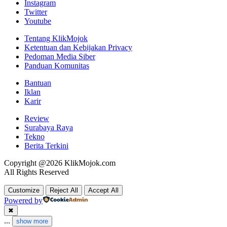
Instagram
Twitter
Youtube
Tentang KlikMojok
Ketentuan dan Kebijakan Privacy
Pedoman Media Siber
Panduan Komunitas
Bantuan
Iklan
Karir
Review
Surabaya Raya
Tekno
Berita Terkini
Copyright @2026 KlikMojok.com
All Rights Reserved
Customize
Reject All
Accept All
Powered by
✖
...
show more