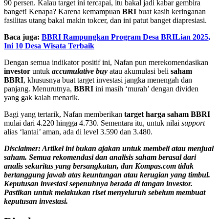
90 persen. Kalau target ini tercapai, itu bakal jadi kabar gembira
banget! Kenapa? Karena kemampuan
BRI
buat kasih keringanan
fasilitas utang bakal makin tokcer, dan ini patut banget diapresiasi.
Baca juga:
BBRI Rampungkan Program Desa BRILian 2025,
Ini 10 Desa Wisata Terbaik
Dengan semua indikator positif ini, Nafan pun merekomendasikan
investor
untuk
accumulative buy
atau akumulasi beli
saham
BBRI
, khususnya buat target investasi jangka menengah dan
panjang. Menurutnya,
BBRI
ini masih ‘murah’ dengan dividen
yang gak kalah menarik.
Bagi yang tertarik, Nafan memberikan
target harga saham BBRI
mulai dari 4.220 hingga 4.730. Sementara itu, untuk nilai
support
alias ‘lantai’ aman, ada di level 3.590 dan 3.480.
Disclaimer: Artikel ini bukan ajakan untuk membeli atau menjual
saham. Semua rekomendasi dan analisis saham berasal dari
analis sekuritas yang bersangkutan, dan Kompas.com tidak
bertanggung jawab atas keuntungan atau kerugian yang timbul.
Keputusan investasi sepenuhnya berada di tangan investor.
Pastikan untuk melakukan riset menyeluruh sebelum membuat
keputusan investasi.