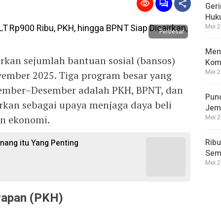
Geri
Huk
Mei 2
Perbesar
Meng
kan sejumlah bantuan sosial (bansos)
Kom
Mei 2
ember 2025. Tiga program besar yang
vember–Desember adalah PKH, BPNT, dan
Punc
urkan sebagai upaya menjaga daya beli
Jem
an ekonomi.
Mei 2
Ribu
enang itu Yang Penting
Semp
Mei 2
rapan (PKH)