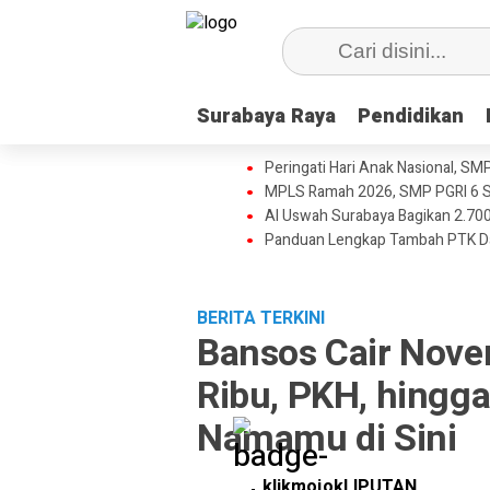
Surabaya Raya
Surabaya Raya
Pendidikan
Pendidikan
Peringati Hari Anak Nasional, SM
MPLS Ramah 2026, SMP PGRI 6 S
Al Uswah Surabaya Bagikan 2.700
Panduan Lengkap Tambah PTK D
BERITA TERKINI
Bansos Cair Nove
Ribu, PKH, hingga
Namamu di Sini
klikmojokLIPUTAN