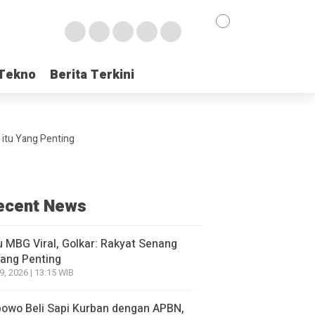
Tekno
Tekno
Berita Terkini
Berita Terkini
 itu Yang Penting
ecent News
 MBG Viral, Golkar: Rakyat Senang
Yang Penting
9, 2026 | 13:15 WIB
owo Beli Sapi Kurban dengan APBN,