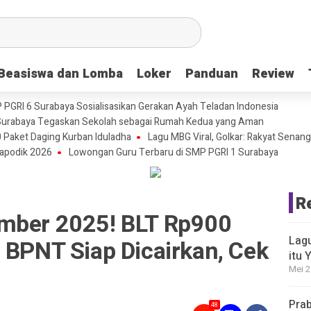
Beasiswa dan Lomba
Beasiswa dan Lomba
Loker
Loker
Panduan
Panduan
Review
Review
P PGRI 6 Surabaya Sosialisasikan Gerakan Ayah Teladan Indonesia
urabaya Tegaskan Sekolah sebagai Rumah Kedua yang Aman
 Paket Daging Kurban Iduladha
Lagu MBG Viral, Golkar: Rakyat Senang
apodik 2026
Lowongan Guru Terbaru di SMP PGRI 1 Surabaya
R
mber 2025! BLT Rp900
Lagu
 BPNT Siap Dicairkan, Cek
itu 
Mei 2
Prab
48