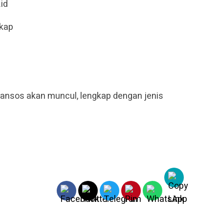
id
gkap
bansos akan muncul, lengkap dengan jenis