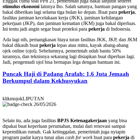
Enggak cuma soal PPh 21, pemerintah juga bakal lanjutin sederet
stimulus ekonomi
lainnya lho. Salah satunya, bantuan pangan yang
bakal diberikan lagi selama tiga bulan ke depan. Buat para
pekerja
,
fasilitas jaminan kecelakaan kerja (JKK), jaminan kehilangan
pekerjaan (JKP), dan jaminan kematian (JKM) juga bakal diperluas.
Ini tentu jadi angin segar buat proteksi para
pekerja
di Indonesia.
Ada lagi nih, pemangkasan biaya iuran fasilitas JKK, JKP, dan JKM
bakal dikasih buat
pekerja
lepas atau mitra, kayak abang-abang
ojek online (ojol). Sebelumnya, pemerintah udah bantu 50%
iurannya, dan teknisnya sekarang lagi disiapkan buat diperluas lagi.
Jadi, pengemudi ojol bisa bernapas lega dengan bantuan ini.
Puncak Haji di Padang Arafah: 1,6 Juta Jemaah
Berkumpul dalam Kekhusyukan
klikmojokLIPUTAN
26/05/2026
Selain itu, ada juga fasilitas
BPJS Ketenagakerjaan
yang bisa
dipakai buat keperluan perumahan, mulai dari renovasi sampai
kepemilikan rumah. Gak ketinggalan, pemerintah juga nyiapin
program padat karya tunai alias
cash for work
buat para
pekerja
di