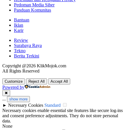
Pedoman Media Siber
Panduan Komunitas
Bantuan
Iklan
Karir
Review
Surabaya Raya
Tekno
Berita Terkini
Copyright @2026 KlikMojok.com
All Rights Reserved
Customize
Reject All
Accept All
Powered by
✖
...
show more
►
Necessary Cookies
Standard
Necessary cookies enable essential site features like secure log-ins
and consent preference adjustments. They do not store personal
data.
None