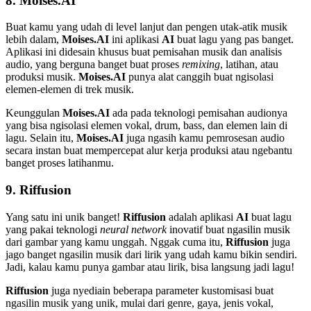
8.
Moises.AI
Buat kamu yang udah di level lanjut dan pengen utak-atik musik
lebih dalam,
Moises.AI
ini aplikasi
AI
buat lagu yang pas banget.
Aplikasi ini didesain khusus buat pemisahan musik dan analisis
audio, yang berguna banget buat proses
remixing
, latihan, atau
produksi musik.
Moises.AI
punya alat canggih buat ngisolasi
elemen-elemen di trek musik.
Keunggulan
Moises.AI
ada pada teknologi pemisahan audionya
yang bisa ngisolasi elemen vokal, drum, bass, dan elemen lain di
lagu. Selain itu,
Moises.AI
juga ngasih kamu pemrosesan audio
secara instan buat mempercepat alur kerja produksi atau ngebantu
banget proses latihanmu.
9.
Riffusion
Yang satu ini unik banget!
Riffusion
adalah aplikasi
AI
buat lagu
yang pakai teknologi
neural network
inovatif buat ngasilin musik
dari gambar yang kamu unggah. Nggak cuma itu,
Riffusion
juga
jago banget ngasilin musik dari lirik yang udah kamu bikin sendiri.
Jadi, kalau kamu punya gambar atau lirik, bisa langsung jadi lagu!
Riffusion
juga nyediain beberapa parameter kustomisasi buat
ngasilin musik yang unik, mulai dari genre, gaya, jenis vokal,