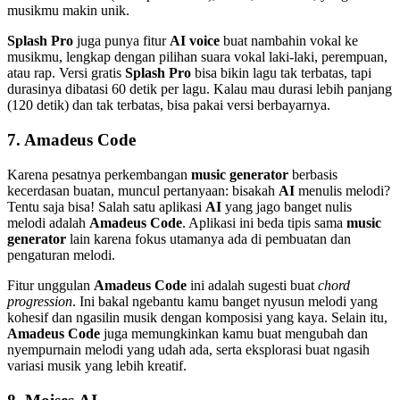
musikmu makin unik.
Splash Pro
juga punya fitur
AI voice
buat nambahin vokal ke
musikmu, lengkap dengan pilihan suara vokal laki-laki, perempuan,
atau rap. Versi gratis
Splash Pro
bisa bikin lagu tak terbatas, tapi
durasinya dibatasi 60 detik per lagu. Kalau mau durasi lebih panjang
(120 detik) dan tak terbatas, bisa pakai versi berbayarnya.
7.
Amadeus Code
Karena pesatnya perkembangan
music generator
berbasis
kecerdasan buatan, muncul pertanyaan: bisakah
AI
menulis melodi?
Tentu saja bisa! Salah satu aplikasi
AI
yang jago banget nulis
melodi adalah
Amadeus Code
. Aplikasi ini beda tipis sama
music
generator
lain karena fokus utamanya ada di pembuatan dan
pengaturan melodi.
Fitur unggulan
Amadeus Code
ini adalah sugesti buat
chord
progression
. Ini bakal ngebantu kamu banget nyusun melodi yang
kohesif dan ngasilin musik dengan komposisi yang kaya. Selain itu,
Amadeus Code
juga memungkinkan kamu buat mengubah dan
nyempurnain melodi yang udah ada, serta eksplorasi buat ngasih
variasi musik yang lebih kreatif.