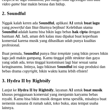
video game
biar makin berasa dan hidup.
2.
Soundful
Nggak kalah keren ada
Soundful
, aplikasi
AI
untuk
buat lagu
yang
powerful
dan fitur-fiturnya bejibun! Kelebihan utama
Soundful
adalah kamu bisa bikin lagu bebas
hak cipta
dengan
bantuan
AI
. Jadi, aman deh kalau mau dipakai buat keperluan
komersial karena musik yang dihasilkan udah punya kualitas
profesional.
Buat pemula,
Soundful
punya fitur
template
yang bikin proses bikin
lagu jadi makin gampang. Kamu tinggal pilih struktur dan gaya
yang udah ada, terus tinggal kustomisasi lagi biar sesuai sama
keinginanmu. Intinya, lagu bikinan
Soundful
ini siap produksi dan
bebas drama
copyright
, bikin waktu kamu lebih efisien!
3.
Hydra II by Rightsify
Lanjut ke
Hydra II by Rightsify
, layanan
AI
untuk
buat musik
khusus penggunaan komersial yang menjamin karyamu bebas
royalti. Kamu bisa bikin musik dengan tema spesifik, misalnya buat
nemenin suasana di rumah sakit, toko buku, atau tempat usaha
lainnya.