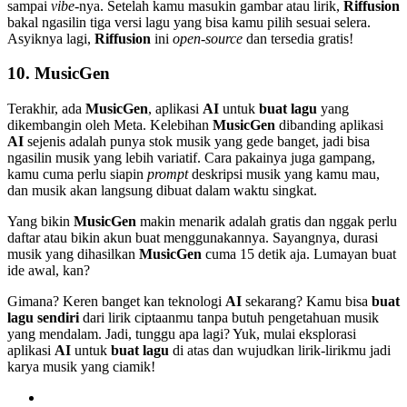
sampai
vibe
-nya. Setelah kamu masukin gambar atau lirik,
Riffusion
bakal ngasilin tiga versi lagu yang bisa kamu pilih sesuai selera.
Asyiknya lagi,
Riffusion
ini
open-source
dan tersedia gratis!
10.
MusicGen
Terakhir, ada
MusicGen
, aplikasi
AI
untuk
buat lagu
yang
dikembangin oleh Meta. Kelebihan
MusicGen
dibanding aplikasi
AI
sejenis adalah punya stok musik yang gede banget, jadi bisa
ngasilin musik yang lebih variatif. Cara pakainya juga gampang,
kamu cuma perlu siapin
prompt
deskripsi musik yang kamu mau,
dan musik akan langsung dibuat dalam waktu singkat.
Yang bikin
MusicGen
makin menarik adalah gratis dan nggak perlu
daftar atau bikin akun buat menggunakannya. Sayangnya, durasi
musik yang dihasilkan
MusicGen
cuma 15 detik aja. Lumayan buat
ide awal, kan?
Gimana? Keren banget kan teknologi
AI
sekarang? Kamu bisa
buat
lagu sendiri
dari lirik ciptaanmu tanpa butuh pengetahuan musik
yang mendalam. Jadi, tunggu apa lagi? Yuk, mulai eksplorasi
aplikasi
AI
untuk
buat lagu
di atas dan wujudkan lirik-lirikmu jadi
karya musik yang ciamik!