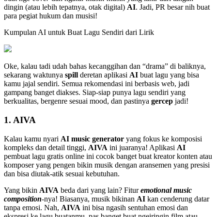
dingin (atau lebih tepatnya, otak digital)
AI
. Jadi, PR besar nih buat
para pegiat hukum dan musisi!
Kumpulan AI untuk Buat Lagu Sendiri dari Lirik
Oke, kalau tadi udah bahas kecanggihan dan “drama” di baliknya,
sekarang waktunya
spill
deretan aplikasi
AI
buat lagu yang bisa
kamu jajal sendiri. Semua rekomendasi ini berbasis web, jadi
gampang banget diakses. Siap-siap punya lagu sendiri yang
berkualitas, bergenre sesuai mood, dan pastinya
gercep
jadi!
1.
AIVA
Kalau kamu nyari
AI music generator
yang fokus ke komposisi
kompleks dan detail tinggi,
AIVA
ini juaranya! Aplikasi
AI
pembuat lagu gratis online ini cocok banget buat kreator konten atau
komposer yang pengen bikin musik dengan aransemen yang presisi
dan bisa diutak-atik sesuai kebutuhan.
Yang bikin
AIVA
beda dari yang lain? Fitur
emotional music
composition
-nya! Biasanya, musik bikinan
AI
kan cenderung datar
tanpa emosi. Nah,
AIVA
ini bisa ngasih sentuhan emosi dan
ekspresi ke lagu buatanmu, pas banget buat ngeiringin film atau