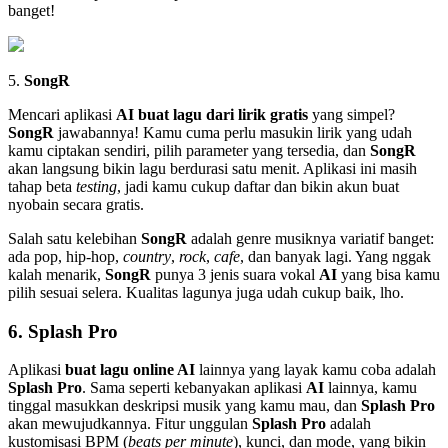
banget!
5.
SongR
Mencari aplikasi
AI
buat lagu dari lirik gratis
yang simpel?
SongR
jawabannya! Kamu cuma perlu masukin lirik yang udah
kamu ciptakan sendiri, pilih parameter yang tersedia, dan
SongR
akan langsung bikin lagu berdurasi satu menit. Aplikasi ini masih
tahap beta
testing
, jadi kamu cukup daftar dan bikin akun buat
nyobain secara gratis.
Salah satu kelebihan
SongR
adalah genre musiknya variatif banget:
ada pop, hip-hop,
country
,
rock
,
cafe
, dan banyak lagi. Yang nggak
kalah menarik,
SongR
punya 3 jenis suara vokal
AI
yang bisa kamu
pilih sesuai selera. Kualitas lagunya juga udah cukup baik, lho.
6.
Splash Pro
Aplikasi
buat lagu online AI
lainnya yang layak kamu coba adalah
Splash Pro
. Sama seperti kebanyakan aplikasi
AI
lainnya, kamu
tinggal masukkan deskripsi musik yang kamu mau, dan
Splash Pro
akan mewujudkannya. Fitur unggulan
Splash Pro
adalah
kustomisasi BPM (
beats per minute
), kunci, dan mode, yang bikin