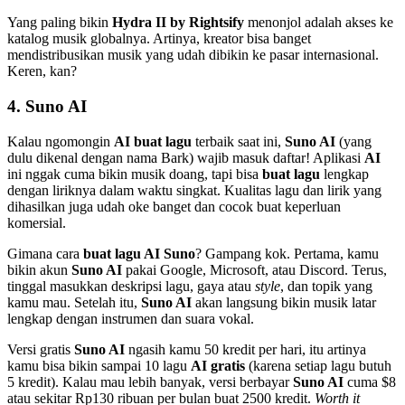
Yang paling bikin
Hydra II by Rightsify
menonjol adalah akses ke
katalog musik globalnya. Artinya, kreator bisa banget
mendistribusikan musik yang udah dibikin ke pasar internasional.
Keren, kan?
4.
Suno AI
Kalau ngomongin
AI buat lagu
terbaik saat ini,
Suno AI
(yang
dulu dikenal dengan nama Bark) wajib masuk daftar! Aplikasi
AI
ini nggak cuma bikin musik doang, tapi bisa
buat lagu
lengkap
dengan liriknya dalam waktu singkat. Kualitas lagu dan lirik yang
dihasilkan juga udah oke banget dan cocok buat keperluan
komersial.
Gimana cara
buat lagu AI Suno
? Gampang kok. Pertama, kamu
bikin akun
Suno AI
pakai Google, Microsoft, atau Discord. Terus,
tinggal masukkan deskripsi lagu, gaya atau
style
, dan topik yang
kamu mau. Setelah itu,
Suno AI
akan langsung bikin musik latar
lengkap dengan instrumen dan suara vokal.
Versi gratis
Suno AI
ngasih kamu 50 kredit per hari, itu artinya
kamu bisa bikin sampai 10 lagu
AI gratis
(karena setiap lagu butuh
5 kredit). Kalau mau lebih banyak, versi berbayar
Suno AI
cuma $8
atau sekitar Rp130 ribuan per bulan buat 2500 kredit.
Worth it