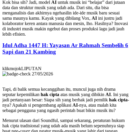
Kok bisa sih? Jadi, model
AI
untuk musik ini “belajar” dari jutaan
data dan struktur musik yang udah ada. Dari situ, dia bisa
menganalisis dan akhirnya ngehasilin ide-ide musik baru sesuai
sama maunya kamu. Kayak yang dibilang Vox,
AI
ini justru jadi
kolaborator keren antara manusia dan mesin, lho. Hasilnya? Inovasi
di industri musik makin ngebut dan proses produksi lagu jadi jauh
lebih efisien.
Idul Adha 1447 H: Yayasan Ar Rahmah Sembelih 6
Sapi dan 21 Kambing
klikmojokLIPUTAN
27/05/2026
Tapi, di balik semua kecanggihan itu, muncul juga nih drama
seputar kepemilikan
hak cipta
atas musik yang dibikin
AI
. Ini yang
jadi pertanyaan besar: Siapa sih yang berhak jadi pemilik
hak cipta
-
nya? Apakah si pengembang aplikasi
AI
-nya, atau malah kita
sebagai pengguna yang ngasih perintah buat bikin musik itu?
Menurut ulasan dari Soundful, sampai sekarang, peraturan hukum
hak cipta tradisional yang udah ada masih belum sepenuhnya siap
buat nge-
cover
dan ngatur musik-musik yang lahir dari tangan