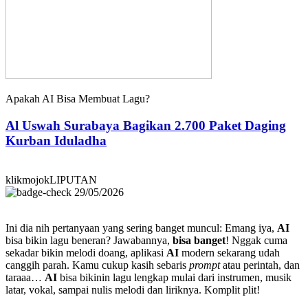
Apakah AI Bisa Membuat Lagu?
Al Uswah Surabaya Bagikan 2.700 Paket Daging
Kurban Iduladha
klikmojokLIPUTAN
29/05/2026
Ini dia nih pertanyaan yang sering banget muncul: Emang iya,
AI
bisa bikin lagu beneran? Jawabannya,
bisa banget
! Nggak cuma
sekadar bikin melodi doang, aplikasi
AI
modern sekarang udah
canggih parah. Kamu cukup kasih sebaris
prompt
atau perintah, dan
taraaa…
AI
bisa bikinin lagu lengkap mulai dari instrumen, musik
latar, vokal, sampai nulis melodi dan liriknya. Komplit plit!