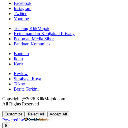
Facebook
Instagram
Twitter
Youtube
Tentang KlikMojok
Ketentuan dan Kebijakan Privacy
Pedoman Media Siber
Panduan Komunitas
Bantuan
Iklan
Karir
Review
Surabaya Raya
Tekno
Berita Terkini
Copyright @2026 KlikMojok.com
All Rights Reserved
Customize
Reject All
Accept All
Powered by
✖