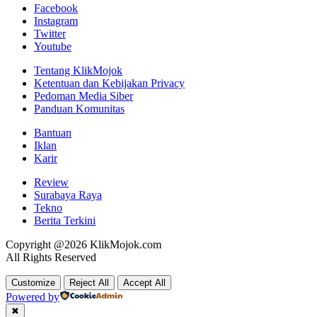
Facebook
Instagram
Twitter
Youtube
Tentang KlikMojok
Ketentuan dan Kebijakan Privacy
Pedoman Media Siber
Panduan Komunitas
Bantuan
Iklan
Karir
Review
Surabaya Raya
Tekno
Berita Terkini
Copyright @2026 KlikMojok.com
All Rights Reserved
Customize
Reject All
Accept All
Powered by
✖